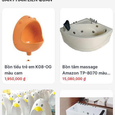
Bồn tiểu trẻ em K08-OG
Bồn tắm massage
màu cam
Amazon TP-8070 màu
1,950,000
₫
kem
15,080,000
₫