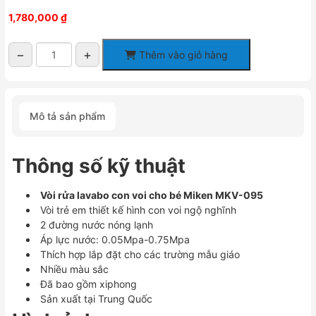
1,780,000
₫
−
+
Thêm vào giỏ hàng
Vòi
rửa
lavabo
trẻ
Mô tả sản phẩm
em
MKV-
095
Thông số kỹ thuật
hình
con
voi
Vòi rửa lavabo con voi cho bé Miken MKV-095
số
Vòi trẻ em thiết kế hình con voi ngộ nghĩnh
lượng
2 đường nước nóng lạnh
Áp lực nước: 0.05Mpa-0.75Mpa
Thích hợp lắp đặt cho các trường mẫu giáo
Nhiều màu sắc
Đã bao gồm xiphong
Sản xuất tại Trung Quốc