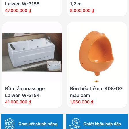
Laiwen W-3158
1,2 m
47,000,000
₫
8,000,000
₫
Bồn tắm massage
Bồn tiểu trẻ em K08-OG
Laiwen W-3154
màu cam
41,000,000
₫
1,950,000
₫
Cam kết chính hãng
Chiết khấu hấp dẫn