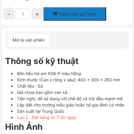
−
+
Thêm vào giỏ hàng
Bồn
tiểu
trẻ
em
Mô tả sản phẩm
K08-
P
màu
Thông số kỹ thuật
hồng
số
lượng
Bồn tiểu trẻ em K08-P màu hồng
Kích thước (Cao x rộng x sâu): 400 x 300 x 260 mm
Chất liệu : Sứ
Giá chưa bao gồm van xả
Tiện nghi, dễ sử dụng vời chế độ xả trải đều mạnh mẽ
Lắp đặt cho trường mẫu giáo hoặc hộ gia đình cá nhân
Sản xuất tại Trung Quốc
Lưu ý : Đặt hàng từ 7-20 ngày
Hình Ảnh