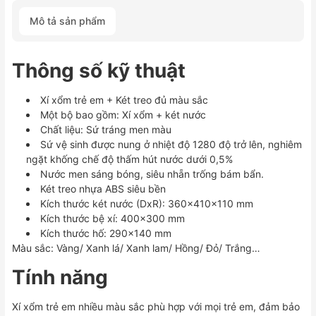
em
Mô tả sản phẩm
nhiều
màu
sắc
Thông số kỹ thuật
số
lượng
Xí xổm trẻ em + Két treo đủ màu sắc
Một bộ bao gồm: Xí xổm + két nước
Chất liệu: Sứ tráng men màu
Sứ vệ sinh được nung ở nhiệt độ 1280 độ trở lên, nghiêm
ngặt khống chế độ thấm hút nước dưới 0,5%
Nước men sáng bóng, siêu nhẵn trống bám bẩn.
Két treo nhựa ABS siêu bền
Kích thước két nước (DxR): 360x410x110 mm
Kích thước bệ xí: 400×300 mm
Kích thước hố: 290×140 mm
Màu sắc: Vàng/ Xanh lá/ Xanh lam/ Hồng/ Đỏ/ Trắng…
Tính năng
Xí xổm trẻ em nhiều màu sắc phù hợp với mọi trẻ em, đảm bảo