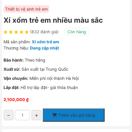
Thiết bị vệ sinh trẻ em
Xí xổm trẻ em nhiều màu sắc
(832 đánh giá)
Còn hàng
Mã sản phẩm:
Xí xổm trẻ em
Thương hiệu:
Đang cập nhật
Bảo hành:
Theo hãng
Xuất xứ:
Sản xuất tại Trung Quốc
Vận chuyển:
Miễn phí nội thành Hà Nội
Lắp đặt:
Hỗ trợ lắp đặt- giá thỏa thuận
2,100,000
₫
−
+
Thêm vào giỏ hàng
Xí
xổm
trẻ