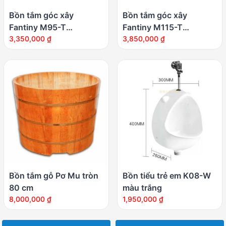
Bồn tắm góc xây
Bồn tắm góc xây
Fantiny M95-T
Fantiny M115-T
(Composite)
3,350,000
₫
(Composite)
3,850,000
₫
Bồn tắm gỗ Pơ Mu tròn
Bồn tiểu trẻ em K08-W
80 cm
màu trắng
8,000,000
₫
1,950,000
₫