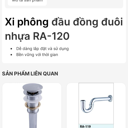
đuôi
nhựa
RA-
Xi phông
đầu đồng đuôi
120
số
lượng
nhựa RA-120
Dễ dàng lắp đặt và sử dụng
Bền vững với thời gian
SẢN PHẨM LIÊN QUAN