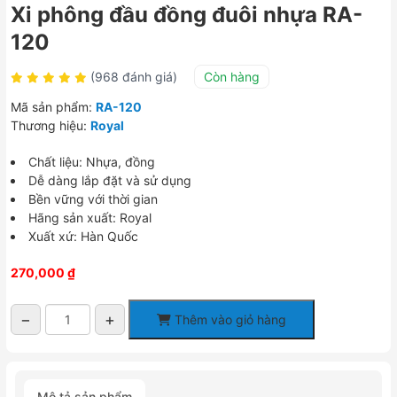
Xi phông đầu đồng đuôi nhựa RA-
120
(968 đánh giá)
Còn hàng
Mã sản phẩm:
RA-120
Thương hiệu:
Royal
Chất liệu: Nhựa, đồng
Dễ dàng lắp đặt và sử dụng
Bền vững với thời gian
Hãng sản xuất: Royal
Xuất xứ: Hàn Quốc
270,000
₫
−
+
Thêm vào giỏ hàng
Xi
phông
đầu
đồng
Mô tả sản phẩm