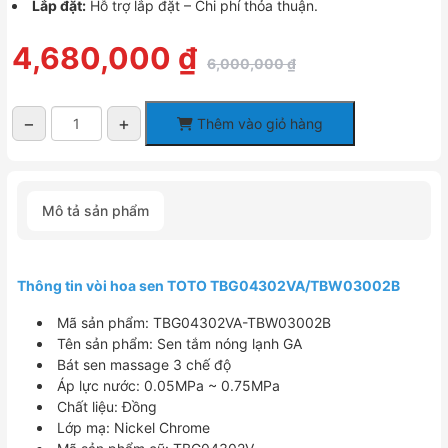
Lắp đặt:
Hỗ trợ lắp đặt – Chi phí thỏa thuận.
Giá
Giá
4,680,000
₫
6,000,000
₫
gốc
hiện
là:
tại
6,000,000 ₫.
là:
−
+
Thêm vào giỏ hàng
4,680,000 ₫.
Vòi
Sen
Tắm
TOTO
Mô tả sản phẩm
TBG04302VA/TBW03002B
Nóng
Lạnh
số
Thông tin vòi hoa sen TOTO TBG04302VA/TBW03002B
lượng
Mã sản phẩm: TBG04302VA-TBW03002B
Tên sản phẩm: Sen tắm nóng lạnh GA
Bát sen massage 3 chế độ
Áp lực nước: 0.05MPa ~ 0.75MPa
Chất liệu: Đồng
Lớp mạ: Nickel Chrome