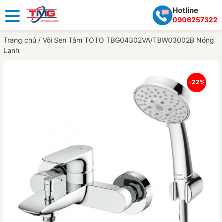
Hotline
0906257322
Trang chủ
/
Vòi Sen Tắm TOTO TBG04302VA/TBW03002B Nóng
Lạnh
-22%