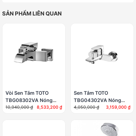
SẢN PHẨM LIÊN QUAN
Vòi Sen Tắm TOTO
Sen Tắm TOTO
TBG08302VA Nóng
TBG04302VA Nóng
Giá
Giá
Giá
Giá
Lạnh
10,940,000
₫
8,533,200
₫
Lạnh
4,050,000
₫
3,159,000
₫
gốc
hiện
gốc
hiện
là:
tại
là:
tại
10,940,000 ₫.
là:
4,050,000 ₫.
là:
8,533,200 ₫.
3,159,000 ₫.