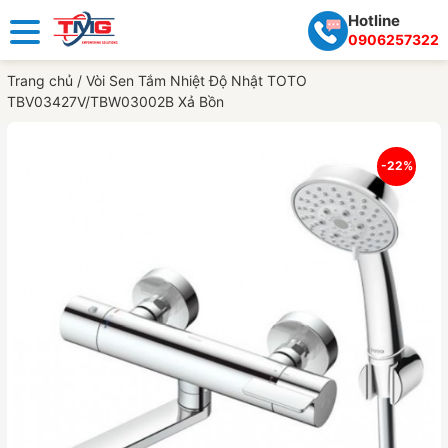
Hotline
0906257322
Trang chủ
/
Vòi Sen Tắm Nhiệt Độ Nhật TOTO
TBV03427V/TBW03002B Xả Bồn
-22%