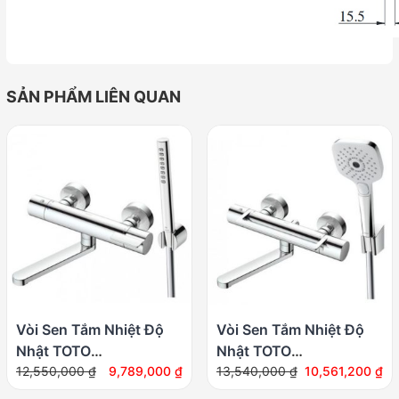
SẢN PHẨM LIÊN QUAN
Vòi Sen Tắm Nhiệt Độ
Vòi Sen Tắm Nhiệt Độ
Nhật TOTO
Nhật TOTO
Giá
Giá
Giá
Giá
TBV03427V/TBW02017A
12,550,000
₫
9,789,000
₫
TBV03429V/TBW02006
13,540,000
₫
10,561,200
₫
gốc
hiện
gốc
hiện
Xả Bồn
Xả Bồn