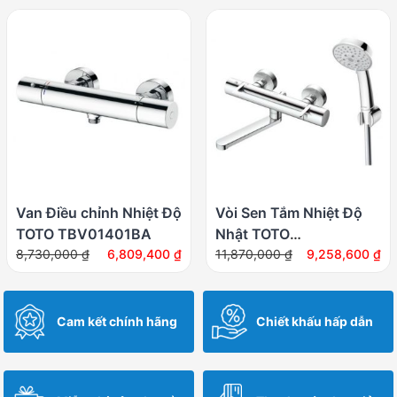
là:
tại
là:
tại
12,550,000 ₫.
là:
13,540,000 ₫.
là:
9,789,000 ₫.
10,561,200 ₫.
Van Điều chỉnh Nhiệt Độ
Vòi Sen Tắm Nhiệt Độ
TOTO TBV01401BA
Nhật TOTO
Giá
Giá
Giá
Giá
8,730,000
₫
6,809,400
₫
TBV03429V/TBW03002B
11,870,000
₫
9,258,600
₫
gốc
hiện
gốc
hiện
Xả Bồn
là:
tại
là:
tại
8,730,000 ₫.
là:
11,870,000 ₫.
là:
Cam kết chính hãng
Chiết khấu hấp dẫn
6,809,400 ₫.
9,258,600 ₫.