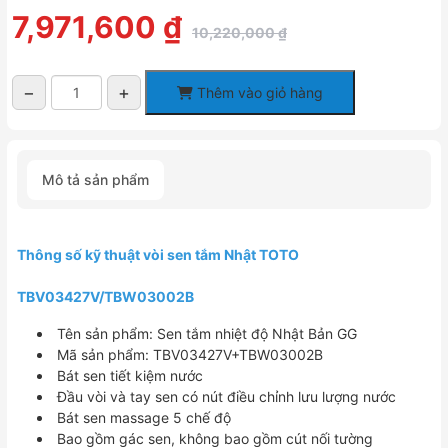
Giá
Giá
7,971,600
₫
10,220,000
₫
gốc
hiện
là:
tại
10,220,000 ₫.
là:
−
+
Thêm vào giỏ hàng
7,971,600 ₫.
Vòi
Sen
Tắm
Nhiệt
Mô tả sản phẩm
Độ
Nhật
TOTO
TBV03427V/TBW03002B
Thông số kỹ thuật vòi sen tắm Nhật TOTO
Xả
Bồn
TBV03427V/TBW03002B
số
lượng
Tên sản phẩm: Sen tắm nhiệt độ Nhật Bản GG
​Mã sản phẩm: TBV03427V+TBW03002B
Bát sen tiết kiệm nước
Đầu vòi và tay sen có nút điều chỉnh lưu lượng nước
Bát sen massage 5 chế độ
Bao gồm gác sen, không bao gồm cút nối tường