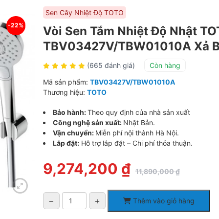
Sen Cây Nhiệt Độ TOTO
-22%
Vòi Sen Tắm Nhiệt Độ Nhật T
TBV03427V/TBW01010A Xả 
(665 đánh giá)
Còn hàng
Mã sản phẩm:
TBV03427V/TBW01010A
Thương hiệu:
TOTO
Bảo hành:
Theo quy định của nhà sản xuất
Công nghệ sản xuất:
Nhật Bản.
Vận chuyển:
Miễn phí nội thành Hà Nội.
Lắp đặt:
Hỗ trợ lắp đặt – Chi phí thỏa thuận.
Giá
Giá
9,274,200
₫
11,890,000
₫
gốc
hiện
là:
tại
11,890,000 ₫.
là:
−
+
Thêm vào giỏ hàng
9,274,200 ₫.
Vòi
Sen