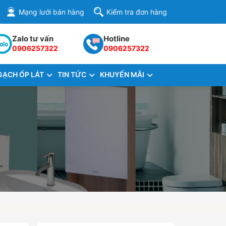
Mạng lưới bán hàng
Kiểm tra đơn hàng
Zalo tư vấn
Hotline
0906257322
0906257322
GẠCH ỐP LÁT
TIN TỨC
KHUYẾN MÃI