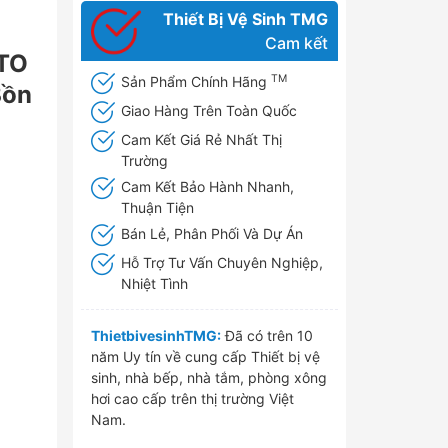
Thiết Bị Vệ Sinh TMG
Cam kết
OTO
TM
Sản Phẩm Chính Hãng
Bồn
Giao Hàng Trên Toàn Quốc
Cam Kết Giá Rẻ Nhất Thị
Trường
Cam Kết Bảo Hành Nhanh,
Thuận Tiện
Bán Lẻ, Phân Phối Và Dự Án
Hỗ Trợ Tư Vấn Chuyên Nghiệp,
Nhiệt Tình
ThietbivesinhTMG:
Đã có trên 10
năm Uy tín về cung cấp Thiết bị vệ
sinh, nhà bếp, nhà tắm, phòng xông
hơi cao cấp trên thị trường Việt
Nam.