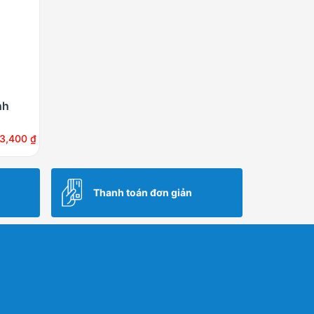
nh
03,400
₫
Thanh toán đơn giản