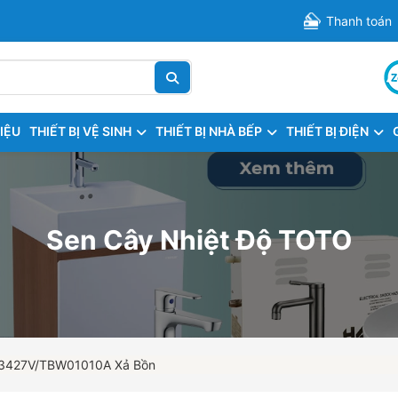
Thanh toán
HIỆU
THIẾT BỊ VỆ SINH
THIẾT BỊ NHÀ BẾP
THIẾT BỊ ĐIỆN
Sen Cây Nhiệt Độ TOTO
03427V/TBW01010A Xả Bồn