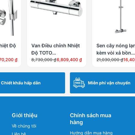
hiệt Độ
Van Điều chỉnh Nhiệt
Sen cây nóng lạ
Độ TOTO
kèm vòi xả bồn
Giá
Giá
Giá
Giá
TBW02005A
870,200
₫
TBV01401BA
8,730,000
₫
6,809,400
₫
TBW01301AB
21,030,000
₫
16,4
gốc
hiện
gốc
hiện
là:
tại
là:
tại
8,730,000 ₫.
là:
21,030,000 ₫.
là:
Chiết khấu hấp dẫn
Miễn phí vận chuyển
6,809,400 ₫.
16,403,400 ₫.
Giới thiệu
Chính sách mua
hàng
Về chúng tôi
Hướng dẫn mua hàng
Liên hệ