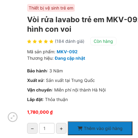
Thiết bị vệ sinh trẻ em
Vòi rửa lavabo trẻ em MKV-09
hình con voi
(184 đánh giá)
Còn hàng
Mã sản phẩm:
MKV-092
Thương hiệu:
Đang cập nhật
Bảo hành
: 3 Năm
Xuất xứ
: Sản xuất tại Trung Quốc
Vận chuyển
: Miễn phí nội thành Hà Nội
Lắp đặt
: Thỏa thuận
1,780,000
₫
−
+
Thêm vào giỏ hàng
Vòi
rửa