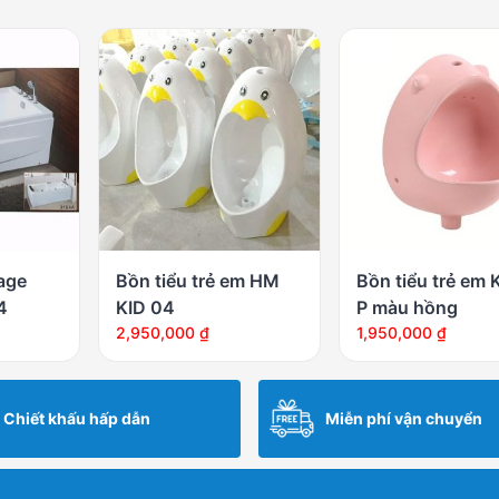
age
Bồn tiểu trẻ em HM
Bồn tiểu trẻ em 
4
KID 04
P màu hồng
2,950,000
₫
1,950,000
₫
Chiết khấu hấp dẫn
Miễn phí vận chuyển