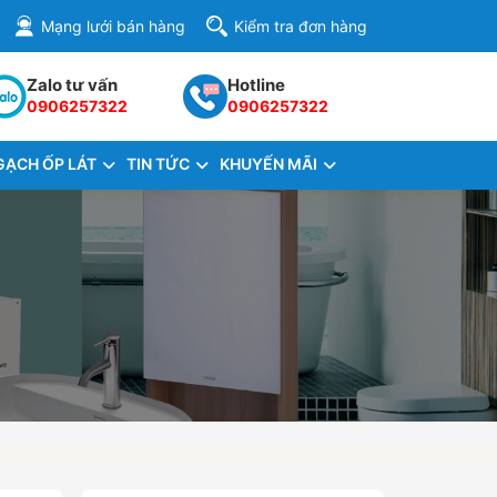
Mạng lưới bán hàng
Kiểm tra đơn hàng
Zalo tư vấn
Hotline
0906257322
0906257322
GẠCH ỐP LÁT
TIN TỨC
KHUYẾN MÃI