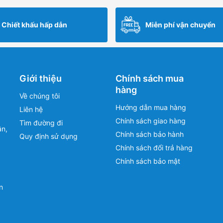
là:
tại
là:
tại
13,550,000 ₫.
là:
9,530,000 ₫.
là:
Chiết khấu hấp dẫn
Miễn phí vận chuyển
10,569,000 ₫.
7,433,400 ₫.
Giới thiệu
Chính sách mua
hàng
Về chúng tôi
Hướng dẫn mua hàng
Liên hệ
Chính sách giao hàng
Tìm đường đi
ân,
Chính sách bảo hành
Quy định sử dụng
Chính sách đổi trả hàng
Chính sách bảo mật
n