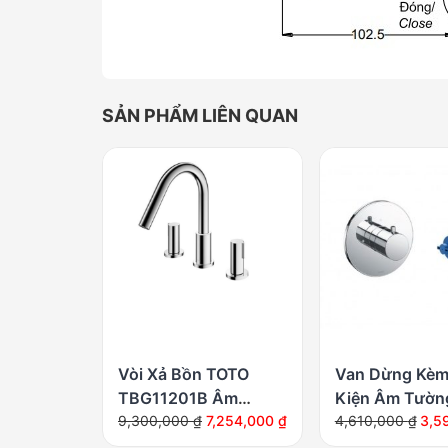
SẢN PHẨM LIÊN QUAN
Vòi Xả Bồn TOTO
Van Dừng Kèm
TBG11201B Âm
Kiện Âm Tườn
Giá
Giá
Giá
Giá
Tường
9,300,000
₫
7,254,000
₫
TBV01101B/T
4,610,000
₫
3,5
gốc
hiện
gốc
hiện