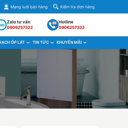
Mạng lưới bán hàng
Kiểm tra đơn hàng
Zalo tư vấn
Hotline
0906257322
0906257322
GẠCH ỐP LÁT
TIN TỨC
KHUYẾN MÃI