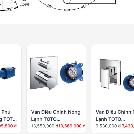
 Phụ
Van Điều Chỉnh Nóng
Van Điều Chỉnh
g TOTO
Lạnh TOTO
Lạnh TOTO
Giá
Giá
Giá
Giá
BN01104B
95,800
₫
TBV02403B/TBN01001B
13,550,000
₫
10,569,000
₫
TBG08303V/TB
9,530,000
₫
7,433
gốc
hiện
gốc
hiện