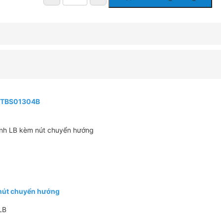
Van
Điều
Chỉnh
Nóng
Lạnh
TOTO
TBS01304B
Kèm
Nút
Chuyển
TO TBS01304B
Hướng
số
lượng
ạnh LB kèm nút chuyển hướng
nút chuyển hướng
LB