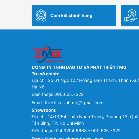
là:
tại
là:
tại
9,300,000 ₫.
là:
4,610,000 ₫.
là:
Cam kết chính hãng
7,254,000 ₫.
3,595,800 ₫.
CÔNG TY TNHH ĐẦU TƯ VÀ PHÁT TRIỂN TMG
Trụ sở chính:
Địa chỉ: Số 61 Ngõ 102 Hoàng Đạo Thành, Thanh Xu
Hà Nội
Điện thoại:
090.625.7322
Email:
thietbivesinhtmg@gmail.com
Showroom:
Địa chỉ: 14/13/54 Thân Nhân Trung, Phường 13, Quậ
Tân Bình, TP. Hồ Chí Minh
Điện thoại:
024.3204.6668 - 090.625.7322
Email:
thietbivesinhtmg@gmail.com