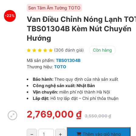
Sen Tắm Âm Tường TOTO
-22%
Van Điều Chỉnh Nóng Lạnh TO
TBS01304B Kèm Nút Chuyển
Hướng
(306 đánh giá)
Còn hàng
Mã sản phẩm:
TBS01304B
Thương hiệu:
TOTO
Bảo hành:
Theo quy định của nhà sản xuất
Công nghệ sản xuất: Nhật Bản
Vận chuyển:
miễn phí nội thành Hà Nội
Lắp đặt:
Hỗ trợ lắp đặt – Chi phí thỏa thuận
Giá
Giá
2,769,000
₫
3,550,000
₫
gốc
hiện
là:
tại
3,550,000 ₫.
là:
−
+
Thêm vào giỏ hàng
2,769,000 ₫.