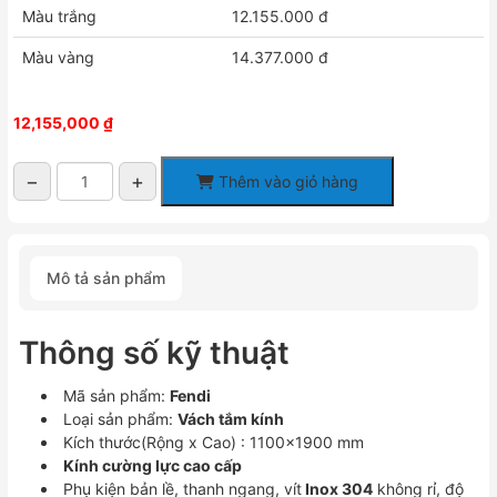
Màu trắng
12.155.000 đ
Màu vàng
14.377.000 đ
12,155,000
₫
−
+
Thêm vào giỏ hàng
Vách
kính
theo
yêu
Mô tả sản phẩm
cầu
Fendi
FKP-
Thông số kỹ thuật
4X2
số
Mã sản phẩm:
Fendi
lượng
Loại sản phẩm:
Vách tắm kính
Kích thước(Rộng x Cao) : 1100×1900 mm
Kính cường lực cao cấp
Phụ kiện bản lề, thanh ngang, vít
Inox 304
không rỉ, độ