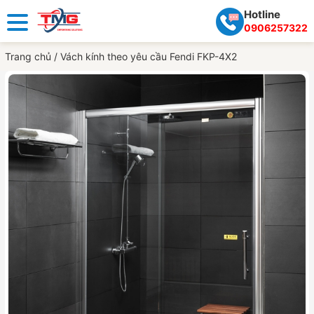
Hotline
0906257322
Trang chủ
/
Vách kính theo yêu cầu Fendi FKP-4X2