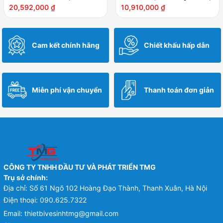
dày 10mm)
20,592,000
₫
10,910,000
₫
Cam kết chính hãng
Chiết khấu hấp dẫn
Miễn phí vận chuyển
Thanh toán đơn giản
CÔNG TY TNHH ĐẦU TƯ VÀ PHÁT TRIỂN TMG
Trụ sở chính:
Địa chỉ: Số 61 Ngõ 102 Hoàng Đạo Thành, Thanh Xuân, Hà Nội
Điện thoại:
090.625.7322
Email:
thietbivesinhtmg@gmail.com