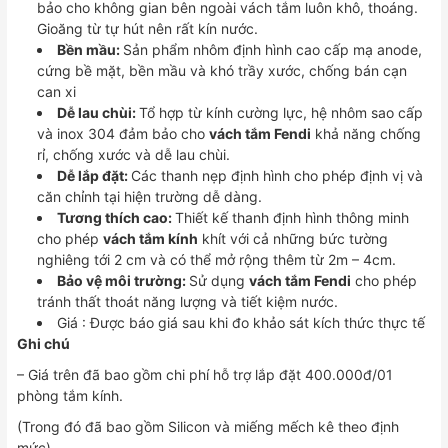
bảo cho không gian bên ngoài vách tắm luôn khô, thoáng.
Gioăng từ tự hút nên rất kín nước.
Bền mầu:
Sản phẩm nhôm định hình cao cấp mạ anode,
cứng bề mặt, bền mầu và khó trầy xước, chống bán cạn
can xi
Dễ lau chùi:
Tổ hợp từ kính cường lực, hệ nhôm sao cấp
và inox 304 đảm bảo cho
vách tắm Fendi
khả năng chống
rỉ, chống xước và dễ lau chùi.
Dễ lắp đặt:
Các thanh nẹp định hình cho phép định vị và
căn chỉnh tại hiện trường dễ dàng.
Tương thích cao:
Thiết kế thanh định hình thông minh
cho phép
vách tắm
kính
khít với cả những bức tường
nghiêng tới 2 cm và có thể mở rộng thêm từ 2m – 4cm.
Bảo vệ môi trường:
Sử dụng
vách tắm Fendi
cho phép
tránh thất thoát năng lượng và tiết kiệm nước.
Giá : Được báo giá sau khi đo khảo sát kích thức thực tế
Ghi chú
– Giá trên đã bao gồm chi phí hỗ trợ lắp đặt 400.000đ/01
phòng tắm kính.
(Trong đó đã bao gồm Silicon và miếng mếch kê theo định
mức).