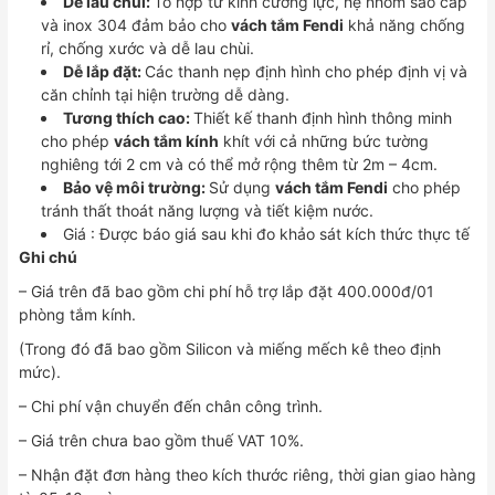
Dễ lau chùi:
Tổ hợp từ kính cường lực, hệ nhôm sao cấp
và inox 304 đảm bảo cho
vách tắm Fendi
khả năng chống
rỉ, chống xước và dễ lau chùi.
Dễ lắp đặt:
Các thanh nẹp định hình cho phép định vị và
căn chỉnh tại hiện trường dễ dàng.
Tương thích cao:
Thiết kế thanh định hình thông minh
cho phép
vách tắm
kính
khít với cả những bức tường
nghiêng tới 2 cm và có thể mở rộng thêm từ 2m – 4cm.
Bảo vệ môi trường:
Sử dụng
vách tắm Fendi
cho phép
tránh thất thoát năng lượng và tiết kiệm nước.
Giá : Được báo giá sau khi đo khảo sát kích thức thực tế
Ghi chú
– Giá trên đã bao gồm chi phí hỗ trợ lắp đặt 400.000đ/01
phòng tắm kính.
(Trong đó đã bao gồm Silicon và miếng mếch kê theo định
mức).
– Chi phí vận chuyển đến chân công trình.
– Giá trên chưa bao gồm thuế VAT 10%.
– Nhận đặt đơn hàng theo kích thước riêng, thời gian giao hàng