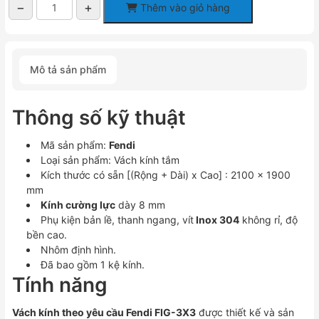
−
+
Thêm vào giỏ hàng
Vách
kính
theo
yêu
Mô tả sản phẩm
cầu
Fendi
FIG-
Thông số kỹ thuật
3X3
(kính
Mã sản phẩm:
Fendi
dày
Loại sản phẩm: Vách kính tắm
8mm)
Kích thước có sẵn [(Rộng + Dài) x Cao] : 2100 x 1900
số
mm
lượng
Kính cường lực
dày 8 mm
Phụ kiện bản lề, thanh ngang, vít
Inox 304
không rỉ, độ
bền cao.
Nhôm định hình.
Đã bao gồm 1 kệ kính.
Tính năng
Vách kính theo yêu cầu Fendi FIG-3X3
được thiết kế và sản