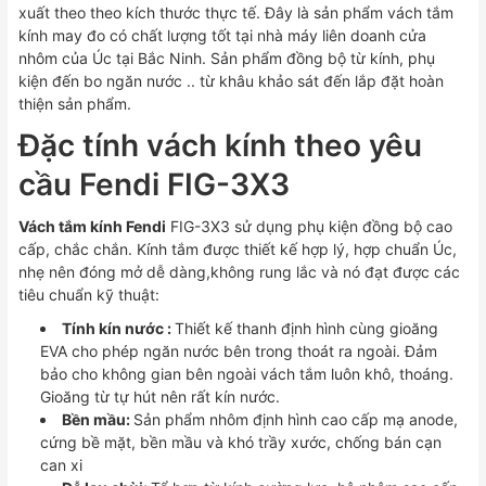
xuất theo theo kích thước thực tế. Đây là sản phẩm vách tắm
kính may đo có chất lượng tốt tại nhà máy liên doanh cửa
nhôm của Úc tại Bắc Ninh. Sản phẩm đồng bộ từ kính, phụ
kiện đến bo ngăn nước .. từ khâu khảo sát đến lắp đặt hoàn
thiện sản phẩm.
Đặc tính vách kính theo yêu
cầu Fendi FIG-3X3
Vách tắm kính Fendi
FIG-3X3 sử dụng phụ kiện đồng bộ cao
cấp, chắc chắn. Kính tắm được thiết kế hợp lý, hợp chuẩn Úc,
nhẹ nên đóng mở dễ dàng,không rung lắc và nó đạt được các
tiêu chuẩn kỹ thuật:
Tính kín nước :
Thiết kế thanh định hình cùng gioăng
EVA cho phép ngăn nước bên trong thoát ra ngoài. Đảm
bảo cho không gian bên ngoài vách tắm luôn khô, thoáng.
Gioăng từ tự hút nên rất kín nước.
Bền mầu:
Sản phẩm nhôm định hình cao cấp mạ anode,
cứng bề mặt, bền mầu và khó trầy xước, chống bán cạn
can xi