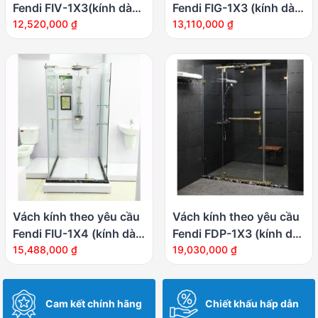
Fendi FIV-1X3(kính dày
Fendi FIG-1X3 (kính dày
8mm)
12,520,000
₫
8mm)
13,110,000
₫
Vách kính theo yêu cầu
Vách kính theo yêu cầu
Fendi FIU-1X4 (kính dày
Fendi FDP-1X3 (kính dày
8mm)
15,488,000
₫
10mm)
19,030,000
₫
Cam kết chính hãng
Chiết khấu hấp dẫn