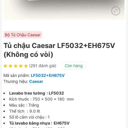
Bộ Tủ Chậu Caesar
Tủ chậu Caesar LF5032+EH675V
(Không có vòi)
(291 đánh giá)
Còn hàng
Mã sản phẩm:
LF5032+EH675V
Thương hiệu:
Caesar
Lavabo treo tường : LF5032
Kích thước : 750 x 500 x 180 mm
Màu sắc : Trắng
Thể tích ：9.0 lít
Số lỗ cắm vòi chậu : 1
Tủ lavabo bằng nhựa : EH675V