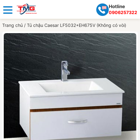
Hotline
0906257322
Trang chủ
/
Tủ chậu Caesar LF5032+EH675V (Không có vòi)