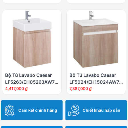
Bộ Tủ Lavabo Caesar
Bộ Tủ Lavabo Caesar
LF5263/EH05263AW7V
LF5024/EH15024AW7V
Treo Tường 480×450
4,417,000
₫
Treo Tường
7,387,000
₫
mm
600x500mm
Cam kết chính hãng
Chiết khấu hấp dẫn