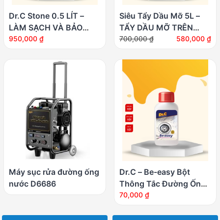
Dr.C Stone 0.5 LÍT –
Siêu Tẩy Dầu Mỡ 5L –
LÀM SẠCH VÀ BẢO
TẨY DẦU MỠ TRÊN
Giá
Giá
DƯỠNG BÀN ĐÁ, SÀN
950,000
₫
LƯỚI LỌC MÁY HÚT
700,000
₫
580,000
₫
gốc
hiện
ĐÁ
MÙI, KIỀNG BẾP GA,
là:
tại
BẾP TỪ …
700,000 ₫.
là:
580,000 ₫.
Máy sục rửa đường ống
Dr.C – Be-easy Bột
nước D6686
Thông Tắc Đường Ống,
Cống Thoát, Chậu Rửa,
70,000
₫
Vệ Sinh Lồng Giặt