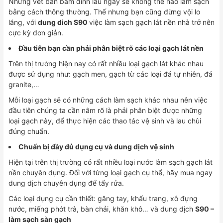
Những vết bẩn bám dính lâu ngày sẽ không thể nào làm sạch
Măng,
bằng cách thông thường. Thế nhưng bạn cũng đừng vội lo
Vôi
lắng, với
dung dich S90
việc làm sạch gạch lát nền nhà trở nên
Vữa
cực kỳ đơn giản.
Trên
Đầu tiên bạn cần phải phân biệt rõ các loại gạch lát nền
Bề
Mặt
Trên thị trường hiện nay có rất nhiều loại gạch lát khác nhau
Sàn
được sử dụng như: gạch men, gạch từ các loại đá tự nhiên, đá
Gạch
granite,…
số
Mỗi loại gạch sẽ có những cách làm sạch khác nhau nên việc
lượng
đầu tiên chúng ta cần nắm rõ là phải phân biệt được những
loại gạch này, để thực hiện các thao tác vệ sinh và lau chùi
đúng chuẩn.
Chuẩn bị đầy đủ dụng cụ và dung dịch vệ sinh
Hiện tại trên thị trường có rất nhiều loại nước làm sạch gạch lát
nền chuyên dụng. Đối với từng loại gạch cụ thể, hãy mua ngay
dung dịch chuyên dụng để tẩy rửa.
Các loại dụng cụ cần thiết: găng tay, khẩu trang, xô đựng
nước, miếng phớt trà, bàn chải, khăn khô… và dung dịch
S90 –
làm sạch sàn gạch