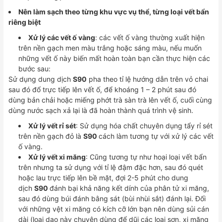
Nên làm sạch theo từng khu vực vụ thể, từng loại vết bẩn
riêng biệt
Xử lý các vết ố vàng
: các vết ố vàng thường xuất hiện
trên nền gạch men màu trắng hoặc sáng màu, nếu muốn
những vết ố này biến mất hoàn toàn bạn cần thực hiện các
bước sau:
Sử dụng dung dịch
S90
pha theo tỉ lệ hướng dẫn trên vỏ chai
sau đó đổ trực tiếp lên vết ố, để khoáng 1 – 2 phút sau đó
dùng bản chải hoặc miếng phớt trà sàn trà lên vết ố, cuối cùng
dùng nước sạch xả lại là đã hoàn thành quá trình vệ sinh.
Xử lý vết rỉ sét
: Sử dụng hóa chất chuyên dụng tẩy rỉ sét
trên nền gạch đỏ là
S90
cách làm tương tự với xử lý các vết
ố vàng.
Xử lý vết xi măng
: Cũng tương tự như hoại loại vết bẩn
trên nhưng ta sử dụng với tỉ lệ đậm đặc hơn, sau đó quét
hoặc lau trực tiếp lên bề mặt, đợi 2-5 phút cho dung
dịch
S90
đánh bại khả năng kết dính của phân tử xi măng,
sau đó dùng búi đánh bằng sát (bùi nhùi sắt) đánh lại. Đối
với những vệt xi măng có kích cỡ lớn bạn nên dùng sủi cán
dài (loại dao này chuyên dùng để dũi các loại sơn, xi măng