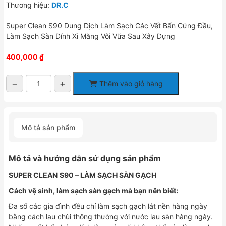
Thương hiệu:
DR.C
Super Clean S90 Dung Dịch Làm Sạch Các Vết Bẩn Cứng Đầu,
Làm Sạch Sàn Dính Xi Măng Vôi Vữa Sau Xây Dựng
400,000
₫
−
+
Thêm vào giỏ hàng
Super
Clean
S90
Dung
Mô tả sản phẩm
Dịch
Làm
Sạch
Mô tả và hướng dẫn sử dụng sản phẩm
Các
Vết
SUPER CLEAN
S90 – LÀM SẠCH SÀN GẠCH
Bẩn
Cách vệ sinh, làm sạch sàn gạch mà bạn nên biết:
Cứng
Đầu,
Đa số các gia đình đều chỉ làm sạch gạch lát nền hàng ngày
Tẩy
bằng cách lau chùi thông thường với nước lau sàn hàng ngày.
Xi