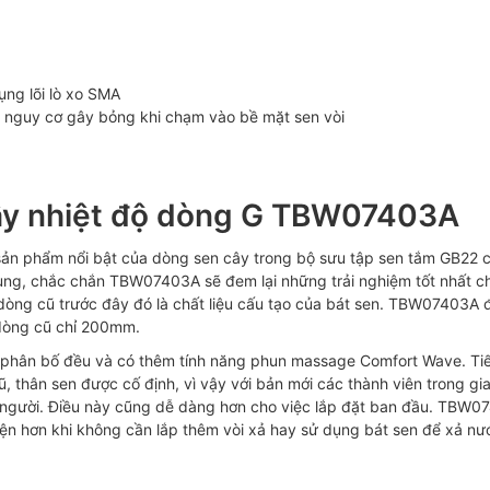
ng lõi lò xo SMA
m nguy cơ gây bỏng khi chạm vào bề mặt sen vòi
 cây nhiệt độ dòng G TBW07403A
ản phẩm nổi bật của dòng sen cây trong bộ sưu tập sen tắm GB22 
 dùng, chắc chắn TBW07403A sẽ đem lại những trải nghiệm tốt nhất c
i dòng cũ trước đây đó là chất liệu cấu tạo của bát sen. TBW07403A
 dòng cũ chỉ 200mm.
ại, phân bố đều và có thêm tính năng phun massage Comfort Wave. Ti
ũ, thân sen được cố định, vì vậy với bản mới các thành viên trong gi
ỗi người. Điều này cũng dễ dàng hơn cho việc lắp đặt ban đầu. TBW
ện hơn khi không cần lắp thêm vòi xả hay sử dụng bát sen để xả nư