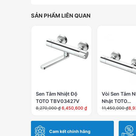
SẢN PHẨM LIÊN QUAN
Sen Tắm Nhiệt Độ
Vòi Sen Tắm N
TOTO TBV03427V
Nhật TOTO
Giá
Giá
Giá
Giá
8,270,000
₫
6,450,600
₫
TBV03431V/
11,450,000
₫
8,9
gốc
hiện
gốc
hiện
là:
tại
là:
tại
8,270,000 ₫.
là:
11,450,000 ₫.
là:
Cam kết chính hãng
6,450,600 ₫.
8,931,000 ₫.