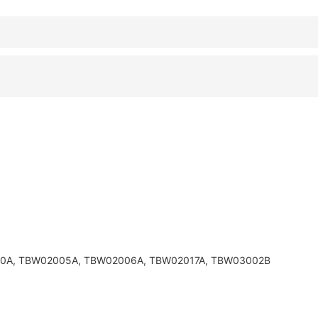
nhiệt
độ
TOTO
TBW07403A
số
lượng
0A, TBW02005A, TBW02006A, TBW02017A, TBW03002B