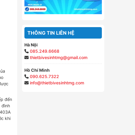
THÔNG TIN LIÊN HỆ
Hà Nội
085.249.6668
thietbivesinhtmg@gmail.com
Hồ Chí Minh
của
090.625.7322
ho
info@thietbivesinhtmg.com
 được
ếp đến
a đình
07403A
ớc khi