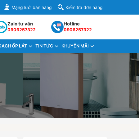
Mạng lưới bán hàng
Kiểm tra đơn hàng
Zalo tư vấn
Hotline
0906257322
0906257322
GẠCH ỐP LÁT
TIN TỨC
KHUYẾN MÃI