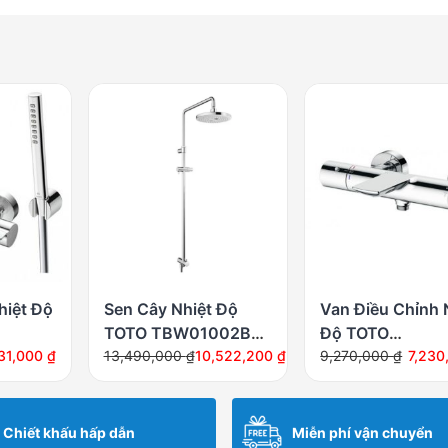
hiệt Độ
Sen Cây Nhiệt Độ
Van Điều Chỉnh 
TOTO TBW01002BA
Độ TOTO
Giá
Giá
Giá
Giá
TBW02017A
31,000
₫
Bát Tròn 200mm
13,490,000
₫
10,522,200
₫
TBV01402BA
9,270,000
₫
7,230
gốc
hiện
gốc
hiện
là:
tại
là:
tại
13,490,000 ₫.
là:
9,270,000 ₫.
là:
Chiết khấu hấp dẫn
Miễn phí vận chuyển
10,522,200 ₫.
7,230,600 ₫.