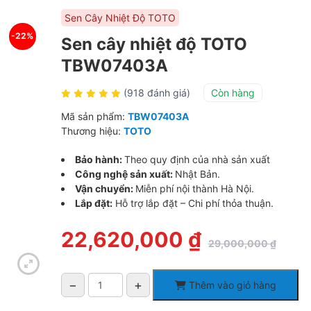
Sen Cây Nhiệt Độ TOTO
-22%
Sen cây nhiệt độ TOTO
TBW07403A
(918 đánh giá)
Còn hàng
Mã sản phẩm:
TBW07403A
Thương hiệu:
TOTO
Bảo hành:
Theo quy định của nhà sản xuất
Công nghệ sản xuất:
Nhật Bản.
Vận chuyển:
Miễn phí nội thành Hà Nội.
Lắp đặt:
Hỗ trợ lắp đặt – Chi phí thỏa thuận.
Giá
Giá
22,620,000
₫
29,000,000
₫
gốc
hiện
là:
tại
29,000,000 ₫.
là:
−
+
Thêm vào giỏ hàng
22,620,000 ₫.
Sen
cây