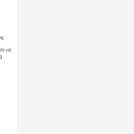
ng
hì với
ng