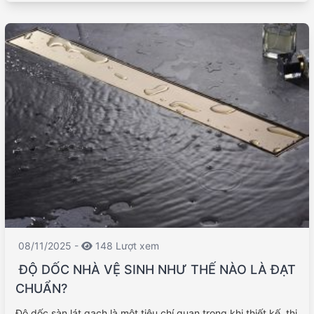
08/11/2025 -
148 Lượt xem
ĐỘ DỐC NHÀ VỆ SINH NHƯ THẾ NÀO LÀ ĐẠT
CHUẨN?
Độ dốc sàn lát gạch là một tiêu chí quan trọng khi thiết kế, thi