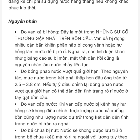
đáng kể chi phí sử dụng nước hàng tháng nếu không khắc
phục kịp thời.
Nguyên nhân
Do van xả bị hỏng: Đây là một trong NHỮNG SỰ CỐ
THƯỜNG GẶP NHẤT TRÊN BỒN CẦU. Van xả bị đọng
nhiều cặn bẩn khiến phần nắp bị cong vênh hoặc hư
hỏng làm nước dễ bị rò rỉ. Ngoài ra, các linh kiện khác
như gioăng cao su bị mòn, mất tính đàn hồi cũng là
nguyên nhân làm nước chảy liên tục.
Do bóng phao nước vượt quá giới hạn: Theo nguyên
tắc, mực nước trong két phải thấp hơn đầu ống tràn từ
2.5 – 3.8 cm. Nếu tự ý điều chỉnh lại bóng phao nước
vượt quá giới hạn có thể dẫn đến tình trạng rò rỉ nước ở
tay gạt bồn cầu.
Do van cấp nước: Khi van cấp nước bị kênh hay hư
hỏng sẽ không điều chỉnh được lượng nước xả xuống
bồn cũng như lượng nước dự trữ trong két dẫn đến tình
trạng nước bị tràn ra ngoài.
Do bể chứa bị nứt: Nước sẽ không được lưu trữ ở
trong bể chứa (két) mà rò rỉ ra ngoài với lượng tùy theo