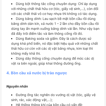
Dùng bột thông tắc cống chuyên dụng: Chỉ áp dụng
với những chất thải hữu cơ (tóc, giấy vệ sinh,…), còn đối
với các chất thải vô cơ hay nhựa thì không có tác dụng.
Dùng băng dính: Lau sạch bề mặt bồn cầu rồi dùng
băng dính dán kín, xả nước 1 – 2 lần cho đầy bồn cầu rồi
dùng tay ấn mạnh xuống băng dính vài lần. Như vậy bạn
đã đẩy trôi điểm tắc và làm thông cống rồi đó.
Dùng Baking soda và giấm: Đây là cách được sử
dụng khá phổ biến, nó đặc biệt hiệu quả với những chất
thải hữu cơ còn với các dị vật bằng nhựa, kim loại thì
không mấy khả thi.
Dùng dây thông cống chuyên dụng để móc các dị
vật ra bên ngoài, giúp khai thông đường ống.
4. Bồn cầu xả nước bị trào ngược
Nguyên nhân
Đường ống tắc nghẽn do vướng dị vật (tóc, giấy vệ
sinh, rác, xác động vật,…);
Hệ thống thông khí của bồn cầu có vấn đề;