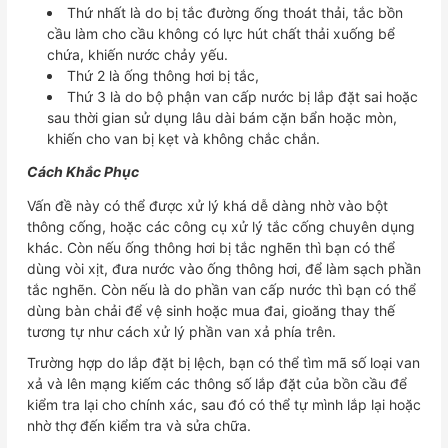
Thứ nhất là do bị tắc đường ống thoát thải, tắc bồn
cầu làm cho cầu không có lực hút chất thải xuống bể
chứa, khiến nước chảy yếu.
Thứ 2 là ống thông hơi bị tắc,
Thứ 3 là do bộ phận van cấp nước bị lắp đặt sai hoặc
sau thời gian sử dụng lâu dài bám cặn bẩn hoặc mòn,
khiến cho van bị kẹt và không chắc chắn.
Cách Khắc Phục
Vấn đề này có thể được xử lý khá dễ dàng nhờ vào bột
thông cống, hoặc các công cụ xử lý tắc cống chuyên dụng
khác. Còn nếu ống thông hơi bị tắc nghẽn thì bạn có thể
dùng vòi xịt, đưa nước vào ống thông hơi, để làm sạch phần
tắc nghẽn. Còn nếu là do phần van cấp nước thì bạn có thể
dùng bàn chải để vệ sinh hoặc mua đai, gioăng thay thế
tương tự như cách xử lý phần van xả phía trên.
Trường hợp do lắp đặt bị lệch, bạn có thể tìm mã số loại van
xả và lên mạng kiếm các thông số lắp đặt của bồn cầu để
kiểm tra lại cho chính xác, sau đó có thể tự mình lắp lại hoặc
nhờ thợ đến kiểm tra và sửa chữa.