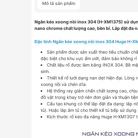
Mô tả sản phẩm
Ngăn kéo xoong nồi inox 304 (H-XM1375) sử dụng
nano chrome chất lượng cao, bền bỉ. Lắp đặt đa 
Đặc tính Ngăn kéo xoong nồi inox 304 Huge H-X
Sản phẩm được sản xuất theo tiêu chuẩn chất
đặc biệt cho khu vực ẩm ướt, đảm bảo không rỉ 
Chất liệu rổ được làm bằng INOX 304. Bề mặt
sinh.
Thiết kế rổ lưới dạng nan dẹt hiện đại. Lòng
xoong nồi và chén dĩa.
Hệ thống ray giảm chấn chất lượng cao, chịu
đồ vật trong khay trở nên đơn giản và thuận tiệ
Cấu tạo khung có thể lắp đặt đa dạng: lắp n
tủ). Hoặc lắp âm tủ cho thiết kế tủ bếp sử dụng
Kích thước rổ kéo đa năng Huge H-XM13G7 t