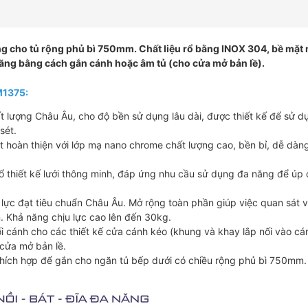
 cho tủ rộng phủ bì 750mm. Chất liệu rổ bằng INOX 304, bề mặt
năng bằng cách gắn cánh hoặc âm tủ (cho cửa mở bản lề).
M1375:
 lượng Châu Âu, cho độ bền sử dụng lâu dài, được thiết kế để sử d
sét.
 hoàn thiện với lớp mạ nano chrome chất lượng cao, bền bỉ, dễ dàn
 rổ thiết kế lưới thông minh, đáp ứng nhu cầu sử dụng đa năng để úp 
 lực đạt tiêu chuẩn Châu Âu. Mở rộng toàn phần giúp việc quan sát v
n. Khả năng chịu lực cao lên đến 30kg.
ối cánh cho các thiết kế cửa cánh kéo (khung và khay lắp nối vào c
 cửa mở bản lề.
hích hợp để gắn cho ngăn tủ bếp dưới có chiều rộng phủ bì 750mm.