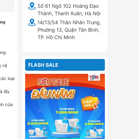
Số 61 Ngõ 102 Hoàng Đạo
Thành, Thanh Xuân, Hà Nội
 mạ
14/13/54 Thân Nhân Trung,
Phường 13, Quận Tân Bình,
TP. Hồ Chí Minh
ụng
FLASH SALE
g vệ
các loại
à lấy
ánh cửa