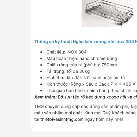
Thông số kỹ thuật Ngăn kéo xoong nồi inox 304
Chất liệu: INOX 304
Màu hoàn thiện: nano chrome bóng
Chiều rộng cửa tủ (phủ bì): 750mm
Tải trọng: tối đa 30kg
Hình thức lắp đặt: Nối cánh hoặc âm tủ
Kích thước (Rộng x Sâu x Cao): 714 x 465 
Thời gian bảo hành: chính hãng theo chính s
Xem thêm:
Bộ sưu tập rổ kéo đựng xoong nồi và c
TMG chuyên cung cấp các dòng sản phẩm phụ kiện t
mẫu sản phẩm mới nhất. Kính mời Quý Khách hàng
tại
thietbivesinhtmg.com
ngay hôm nay nhé!