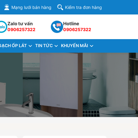
Mạng lưới bán hàng
Kiểm tra đơn hàng
Zalo tư vấn
Hotline
0906257322
0906257322
GẠCH ỐP LÁT
TIN TỨC
KHUYẾN MÃI