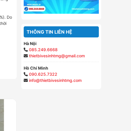
%). Do
thời
THÔNG TIN LIÊN HỆ
Hà Nội
085.249.6668
thietbivesinhtmg@gmail.com
Hồ Chí Minh
090.625.7322
info@thietbivesinhtmg.com