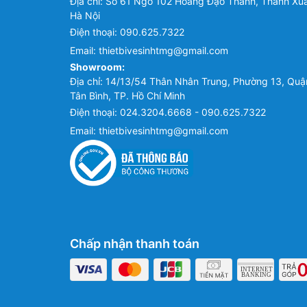
Địa chỉ: Số 61 Ngõ 102 Hoàng Đạo Thành, Thanh Xu
Hà Nội
Điện thoại:
090.625.7322
Email:
thietbivesinhtmg@gmail.com
Showroom:
Địa chỉ: 14/13/54 Thân Nhân Trung, Phường 13, Quậ
Tân Bình, TP. Hồ Chí Minh
Điện thoại:
024.3204.6668 - 090.625.7322
Email:
thietbivesinhtmg@gmail.com
Chấp nhận thanh toán