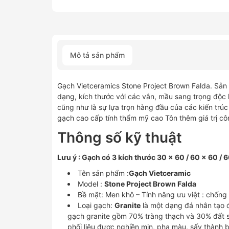
Mô tả sản phẩm
Gạch Vietceramics Stone Project Brown Falda. Sả
dạng, kích thước với các vân, mầu sang trọng độc
cũng như là sự lựa trọn hàng đầu của các kiến trú
gạch cao cấp tính thẩm mỹ cao Tôn thêm giá trị công
Thông số kỹ thuật
Lưu ý : Gạch có 3 kích thước 30 x 60 / 60 x 60 / 
Tên sản phẩm :
Gạch Vietceramic
Model :
Stone Project Brown Falda
Bề mặt: Men khô – Tính năng ưu việt : chống
Loại gạch:
Granite
là một dạng đá nhân tạo đ
gạch granite gồm 70% tràng thạch và 30% đất s
phối liệu được nghiền mịn, pha màu, sấy thành 