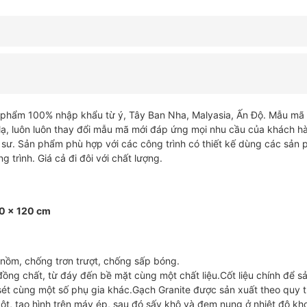
n phẩm 100% nhập khẩu từ ý, Tây Ban Nha, Malyasia, Ấn Độ. Mẫu mã
 lạ, luôn luôn thay đổi mẫu mã mới đáp ứng mọi nhu cầu của khách h
c sư. Sản phẩm phù hợp với các công trình có thiết kế dùng các sản
 trình. Giá cả đi đôi với chất lượng.
60 x 120 cm
 nồm, chống trơn trượt, chống sấp bóng.
ồng chất, từ đáy đến bề mặt cùng một chất liệu.Cốt liệu chính để s
ét cùng một số phụ gia khác.Gạch Granite được sản xuất theo quy tr
bột, tạo hình trên máy ép, sau đó sấy khô và đem nung ở nhiệt độ k