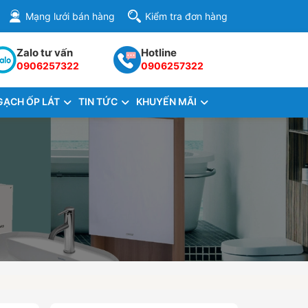
Mạng lưới bán hàng
Kiểm tra đơn hàng
Zalo tư vấn
Hotline
0906257322
0906257322
GẠCH ỐP LÁT
TIN TỨC
KHUYẾN MÃI