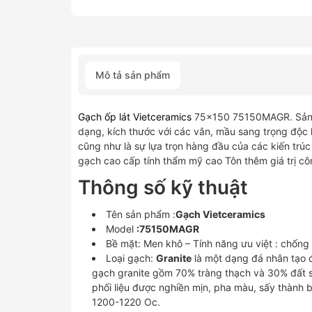
Mô tả sản phẩm
Gạch ốp lát Vietceramics
75×150 75150MAGR. Sản p
dạng, kích thước với các vân, mầu sang trọng độc
cũng như là sự lựa trọn hàng đầu của các kiến trú
gạch cao cấp tính thẩm mỹ cao Tôn thêm giá trị công
Thông số kỹ thuật
Tên sản phẩm :
Gạch Vietceramics
Model
:75150MAGR
Bề mặt: Men khô – Tính năng ưu việt : chống
Loại gạch:
Granite
là một dạng đá nhân tạo đ
gạch granite gồm 70% tràng thạch và 30% đất s
phối liệu được nghiền mịn, pha màu, sấy thành 
1200-1220 Oc.