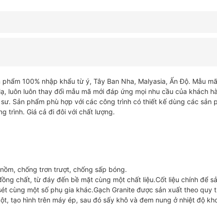
75×150
75150MAGR
số
lượng
hẩm 100% nhập khẩu từ ý, Tây Ban Nha, Malyasia, Ấn Độ. Mẫu mã
 lạ, luôn luôn thay đổi mẫu mã mới đáp ứng mọi nhu cầu của khách h
c sư. Sản phẩm phù hợp với các công trình có thiết kế dùng các sản
 trình. Giá cả đi đôi với chất lượng.
 nồm, chống trơn trượt, chống sấp bóng.
ồng chất, từ đáy đến bề mặt cùng một chất liệu.Cốt liệu chính để s
ét cùng một số phụ gia khác.Gạch Granite được sản xuất theo quy tr
bột, tạo hình trên máy ép, sau đó sấy khô và đem nung ở nhiệt độ k