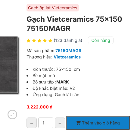
Gạch ốp lát Vietceramics
Gạch Vietceramics 75×150
75150MAGR
(123 đánh giá)
Còn hàng
Mã sản phẩm:
75150MAGR
Thương hiệu:
Vietceramics
Kích thước: 75×150 cm
Bề mặt: mờ
Bộ sưu tập :
MARK
Độ khác biệt màu: V2
Ứng dụng: Gạch lát sàn
3,222,000
₫
−
+
Thêm vào giỏ hàng
Gạch
Vietceramics