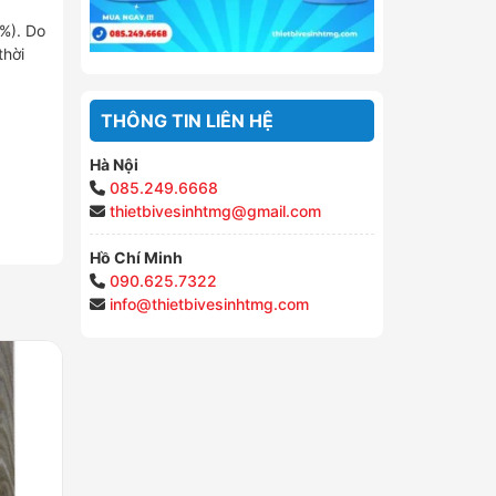
%). Do
thời
THÔNG TIN LIÊN HỆ
Hà Nội
085.249.6668
thietbivesinhtmg@gmail.com
Hồ Chí Minh
090.625.7322
info@thietbivesinhtmg.com