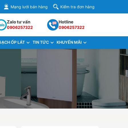
Mạng lưới bán hàng
Kiểm tra đơn hàng
Zalo tư vấn
Hotline
0906257322
0906257322
GẠCH ỐP LÁT
TIN TỨC
KHUYẾN MÃI