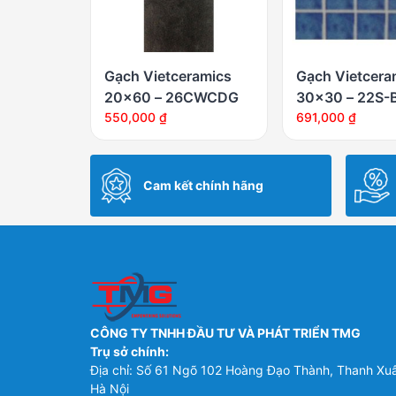
Gạch Vietceramics
Gạch Vietcera
20×60 – 26CWCDG
30×30 – 22S-
550,000
₫
691,000
₫
Cam kết chính hãng
CÔNG TY TNHH ĐẦU TƯ VÀ PHÁT TRIỂN TMG
Trụ sở chính:
Địa chỉ: Số 61 Ngõ 102 Hoàng Đạo Thành, Thanh Xu
Hà Nội