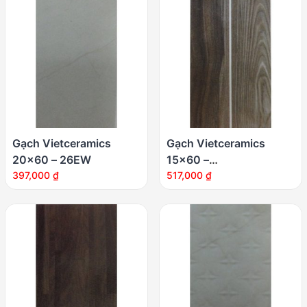
Gạch Vietceramics
Gạch Vietceramics
20×60 – 26EW
15×60 –
397,000
₫
1560AC66BE3D
517,000
₫