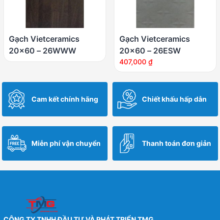
Gạch Vietceramics
Gạch Vietceramics
20×60 – 26WWW
20×60 – 26ESW
407,000
₫
Cam kết chính hãng
Chiết khấu hấp dẫn
Miễn phí vận chuyển
Thanh toán đơn giản
CÔNG TY TNHH ĐẦU TƯ VÀ PHÁT TRIỂN TMG