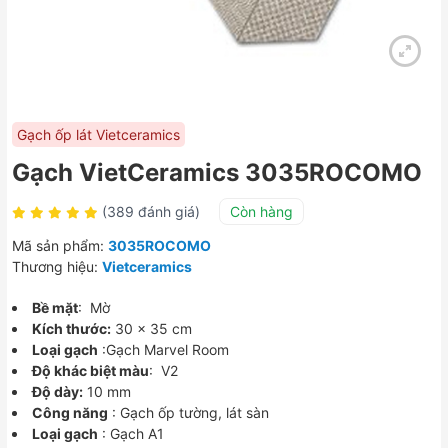
Gạch ốp lát Vietceramics
Gạch VietCeramics 3035ROCOMO
(389 đánh giá)
Còn hàng
Mã sản phẩm:
3035ROCOMO
Thương hiệu:
Vietceramics
Bề mặt
: Mờ
Kích thước:
30 x 35 cm
Loại gạch
:Gạch Marvel Room
Độ khác biệt màu
: V2
Độ dày:
10 mm
Công năng
: Gạch ốp tường, lát sàn
Loại gạch
: Gạch A1