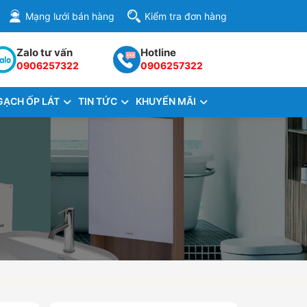
Mạng lưới bán hàng
Kiểm tra đơn hàng
Zalo tư vấn
Hotline
0906257322
0906257322
GẠCH ỐP LÁT
TIN TỨC
KHUYẾN MÃI