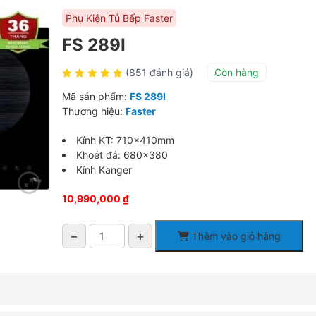
Phụ Kiện Tủ Bếp Faster
FS 289I
(851 đánh giá)
Còn hàng
Mã sản phẩm:
FS 289I
Thương hiệu:
Faster
Kính KT: 710x410mm
Khoét đá: 680×380
Kính Kanger
10,990,000
₫
−
+
Thêm vào giỏ hàng
FS
289I
số
lượng