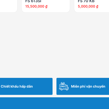
FS 613SI
FS 70 KB
15,500,000
₫
5,000,000
₫
Chiết khấu hấp dẫn
Miễn phí vận chuyển