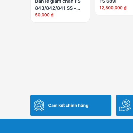
Bản lề giảm chấn FS
FS 689I
843/842/841 SS –
12,800,000
₫
Bản lề lọt lòng
50,000
₫
Cam kết chính hãng