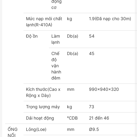
động
cơ
Mức nạp môi chất
kg
1.9(Đã nạp cho 30m)
lạnh(R-410A)
Độ ồn
Làm
Db(a)
54
lạnh
Chế
Db(a)
45
độ
vận
hành
đêm
Kích thước(Cao x
mm
990x940x320
Rộng x Dày)
Trọng lượng máy
kg
73
Dải hoạt động
°CDB
21 đến 46
ỐNG
Lỏng(Loe)
mm
Ø9.5
NỐI