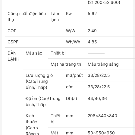
(21.200-52.600)
Công suất điện tiêu
Làm
Kw
5.62
thụ
lạnh
COP
W/W
2.49
CSPF
Wh/Wh
4.85
DÀN
Màu sắc
Thiết bị
————
LẠNH
Mặt nạ trang trí
Màu trắng sáng
Lưu lượng gió
m3/phút
33/28/22.5
(Cao/Trung
cfm
33/28/22.5
bình/Thấp)
Độ ồn (Cao/Trung
Db(a)
44/40/36
bình/Thấp
Kích
Thiết
mm
298x840x840
thước
bị
(Cao x
Mặt
mm
50x950x950
Rộng x