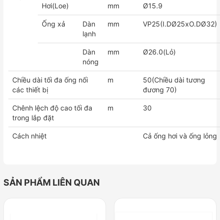
Hơi(Loe)
mm
Ø15.9
Ống xả
Dàn
mm
VP25(I.DØ25xO.DØ32)
lạnh
Dàn
mm
Ø26.0(Lỏ)
nóng
Chiều dài tối đa ống nối
m
50(Chiều dài tương
các thiết bị
đương 70)
Chênh lệch độ cao tối đa
m
30
trong lắp đặt
Cách nhiệt
Cả ống hơi và ống lỏng
SẢN PHẨM LIÊN QUAN