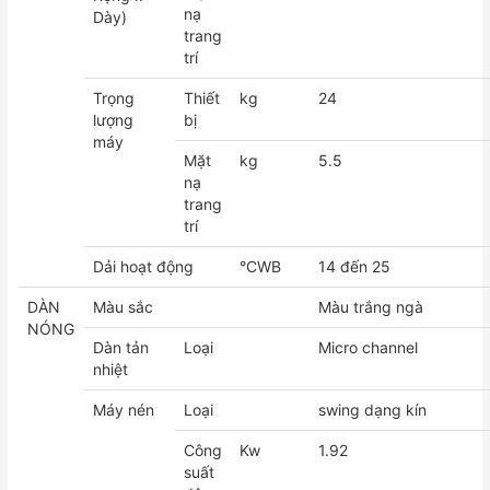
nạ
Dày)
trang
trí
Trọng
Thiết
kg
24
lượng
bị
máy
Mặt
kg
5.5
nạ
trang
trí
Dải hoạt động
°CWB
14 đến 25
DÀN
Màu sắc
Màu trắng ngà
NÓNG
Dàn tản
Loại
Micro channel
nhiệt
Máy nén
Loại
swing dạng kín
Công
Kw
1.92
suất