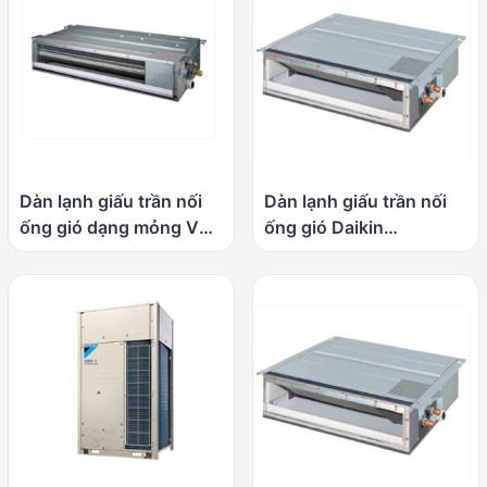
Dàn lạnh giấu trần nối
Dàn lạnh giấu trần nối
ống gió dạng mỏng VRV
ống gió Daikin
Daikin FXDQ32SPV1
FXDQ63NDVE (Loại tiêu
(Loại nhỏ gọn)
chuẩn)