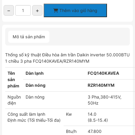
−
+
Thêm vào giỏ hàng
Điều
hòa
âm
trần
Mô tả sản phẩm
Daikin
inverter
50.000BTU
Thống số kỹ thuật Điều hòa âm trần Daikin inverter 50.000BTU
1
1 chiều 3 pha FCQ140KAVEA/RZR140MYM
chiều
3
Tên
Dàn lạnh
FCQ140KAVEA
pha
sản
FCQ140KAVEA/RZR140MYM
Dàn nóng
RZR140MYM
phẩm
số
lượng
Nguồn
Dàn nóng
3 Pha,380-415V,
điện
50Hz
Công suất làm lạnh
Kw
14.0
Định mức (Tối thiểu-Tối đa)
(8.5-15.4)
Btu/h
47.800