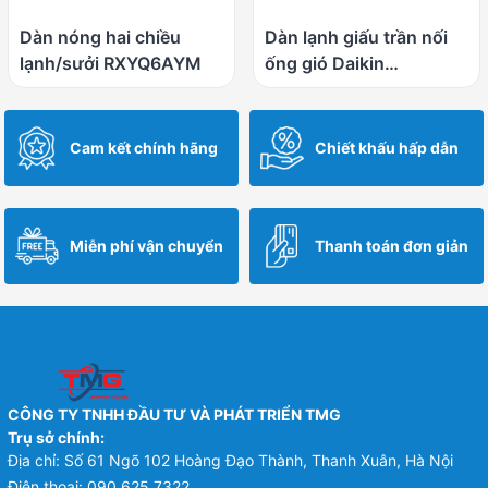
Dàn nóng hai chiều
Dàn lạnh giấu trần nối
lạnh/sưởi RXYQ6AYM
ống gió Daikin
FXDQ20PDVE (Loại tiêu
chuẩn)
Cam kết chính hãng
Chiết khấu hấp dẫn
Miễn phí vận chuyển
Thanh toán đơn giản
CÔNG TY TNHH ĐẦU TƯ VÀ PHÁT TRIỂN TMG
Trụ sở chính:
Địa chỉ: Số 61 Ngõ 102 Hoàng Đạo Thành, Thanh Xuân, Hà Nội
Điện thoại:
090.625.7322