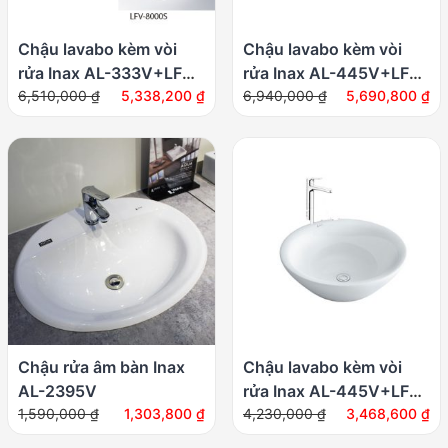
Chậu lavabo kèm vòi
Chậu lavabo kèm vòi
rửa Inax AL-333V+LFV-
rửa Inax AL-445V+LFV-
Giá
Giá
Giá
Giá
8000S
6,510,000
₫
5,338,200
₫
8000SH2
6,940,000
₫
5,690,800
₫
gốc
hiện
gốc
hiện
là:
tại
là:
tại
6,510,000 ₫.
là:
6,940,000 ₫.
là:
5,338,200 ₫.
5,690,800 ₫.
Chậu rửa âm bàn Inax
Chậu lavabo kèm vòi
AL-2395V
rửa Inax AL-445V+LFV-
Giá
Giá
Giá
Giá
1,590,000
₫
1,303,800
₫
1402SH
4,230,000
₫
3,468,600
₫
gốc
hiện
gốc
hiện