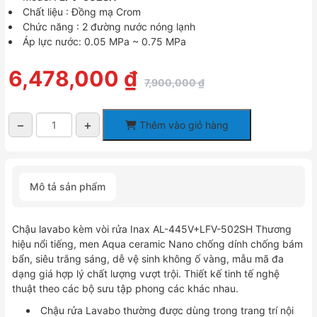
Chất liệu : Đồng mạ Crom
Chức năng : 2 đường nước nóng lạnh
Áp lực nước: 0.05 MPa ~ 0.75 MPa
Giá
Giá
6,478,000
₫
7,900,000
₫
gốc
hiện
là:
tại
7,900,000 ₫.
là:
−
+
Thêm vào giỏ hàng
6,478,000 ₫.
Chậu
lavabo
kèm
vòi
Mô tả sản phẩm
rửa
Inax
AL-
Chậu lavabo kèm vòi rửa Inax AL-445V+LFV-502SH Thương
445V+LFV-
hiệu nổi tiếng, men Aqua ceramic Nano chống dính chống bám
502SH
bẩn, siêu trắng sáng, dễ vệ sinh không ố vàng, mẫu mã đa
số
dạng giá hợp lý chất lượng vượt trội. Thiết kế tinh tế nghệ
lượng
thuật theo các bộ sưu tập phong các khác nhau.
Chậu rửa Lavabo thường được dùng trong trang trí nội