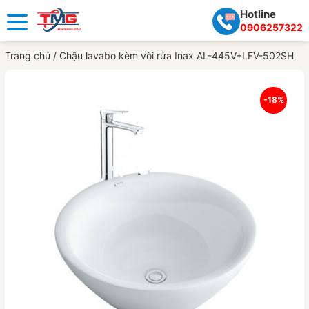
Hotline
0906257322
Trang chủ
/
Chậu lavabo kèm vòi rửa Inax AL-445V+LFV-502SH
-18%