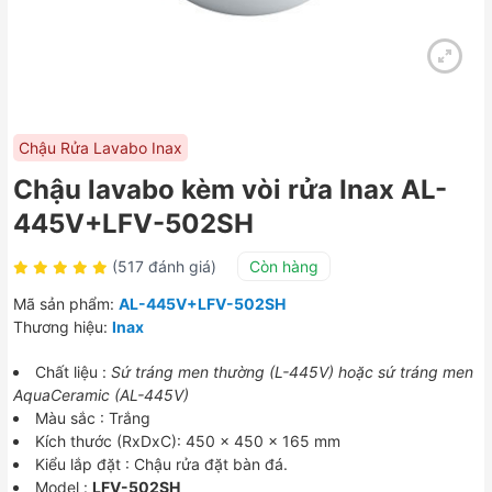
Chậu Rửa Lavabo Inax
Chậu lavabo kèm vòi rửa Inax AL-
445V+LFV-502SH
(517 đánh giá)
Còn hàng
Mã sản phẩm:
AL-445V+LFV-502SH
Thương hiệu:
Inax
Chất liệu :
Sứ tráng men thường (L-445V) hoặc sứ tráng men
AquaCeramic (AL-445V)
Màu sắc : Trắng
Kích thước (RxDxC): 450 x 450 x 165 mm
Kiểu lắp đặt : Chậu rửa đặt bàn đá.
Model :
LFV-502SH