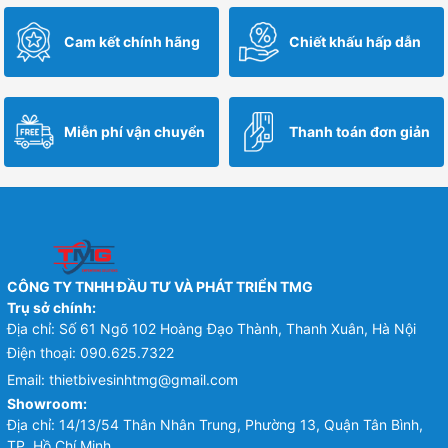
là:
tại
là:
tại
1,590,000 ₫.
là:
4,230,000 ₫.
là:
Cam kết chính hãng
Chiết khấu hấp dẫn
1,303,800 ₫.
3,468,600 ₫.
Miễn phí vận chuyển
Thanh toán đơn giản
CÔNG TY TNHH ĐẦU TƯ VÀ PHÁT TRIỂN TMG
Trụ sở chính:
Địa chỉ: Số 61 Ngõ 102 Hoàng Đạo Thành, Thanh Xuân, Hà Nội
Điện thoại:
090.625.7322
Email:
thietbivesinhtmg@gmail.com
Showroom:
Địa chỉ: 14/13/54 Thân Nhân Trung, Phường 13, Quận Tân Bình,
TP. Hồ Chí Minh