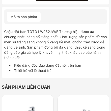
đặt
bàn
TOTO
Mô tả sản phẩm
LW952JW/F
số
lượng
Chậu đặt bàn TOTO LW952JW/F Thương hiệu được ưa
chuộng nhất, hãng nổi tiếng nhất. Chất lượng sản phẩm rất cao
men sứ trắng sáng không ố vàng bề mặt, chống trầy xước dễ
dàng vệ sinh. Sản phẩm đồng bộ đa dạng, thiết kế sang trọng
đẳng cấp giá cả hợp lý khuyến mại triết khấu cao bảo hành
toàn quốc.
Kiểu dáng độc đáo dạng đặt nổi trên bàn
Thiết kế với lỗ thoát tràn
SẢN PHẨM LIÊN QUAN