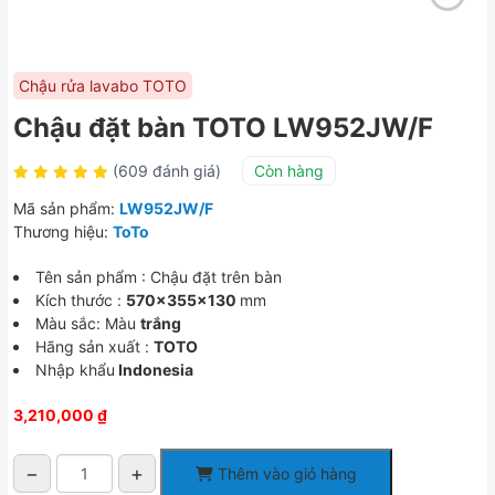
Chậu rửa lavabo TOTO
Chậu đặt bàn TOTO LW952JW/F
(609 đánh giá)
Còn hàng
Mã sản phẩm:
LW952JW/F
Thương hiệu:
ToTo
Tên sản phẩm : Chậu đặt trên bàn
Kích thước :
570x355x130
mm
Màu sắc: Màu
trắng
Hãng sản xuất :
TOTO
Nhập khẩu
Indonesia
3,210,000
₫
−
+
Thêm vào giỏ hàng
Chậu