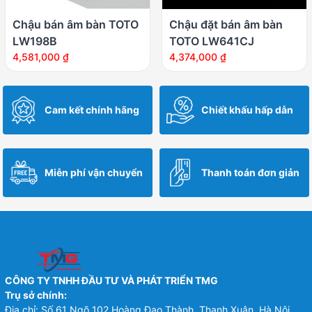
Chậu bán âm bàn TOTO
Chậu đặt bán âm bàn
LW198B
TOTO LW641CJ
4,581,000
₫
4,374,000
₫
Cam kết chính hãng
Chiết khấu hấp dẫn
Miễn phí vận chuyển
Thanh toán đơn giản
CÔNG TY TNHH ĐẦU TƯ VÀ PHÁT TRIỂN TMG
Trụ sở chính:
Địa chỉ: Số 61 Ngõ 102 Hoàng Đạo Thành, Thanh Xuân, Hà Nội