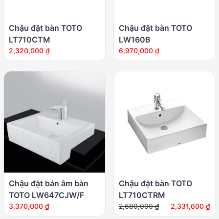
Chậu đặt bàn TOTO
Chậu đặt bàn TOTO
LT710CTM
LW160B
2,320,000
₫
6,970,000
₫
Chậu đặt bán âm bàn
Chậu đặt bàn TOTO
TOTO LW647CJW/F
LT710CTRM
Giá
Giá
3,370,000
₫
2,680,000
₫
2,331,600
₫
gốc
hiện