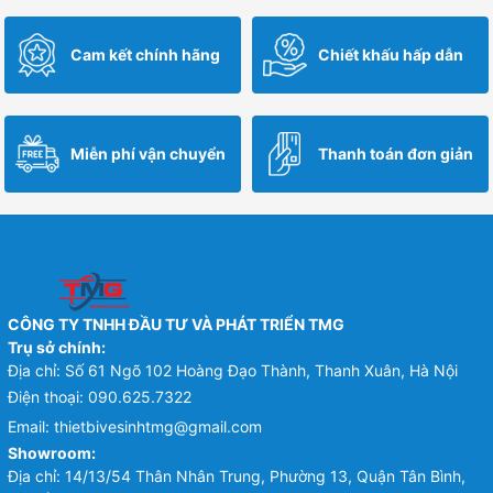
là:
tại
2,680,000 ₫.
là:
Cam kết chính hãng
Chiết khấu hấp dẫn
2,331,600 ₫.
Miễn phí vận chuyển
Thanh toán đơn giản
CÔNG TY TNHH ĐẦU TƯ VÀ PHÁT TRIỂN TMG
Trụ sở chính:
Địa chỉ: Số 61 Ngõ 102 Hoàng Đạo Thành, Thanh Xuân, Hà Nội
Điện thoại:
090.625.7322
Email:
thietbivesinhtmg@gmail.com
Showroom:
Địa chỉ: 14/13/54 Thân Nhân Trung, Phường 13, Quận Tân Bình,