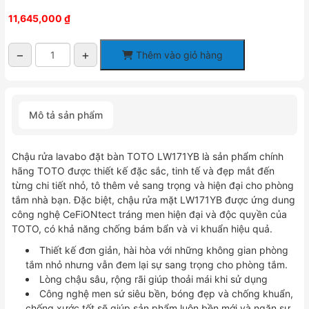
11,645,000
₫
−
+
Thêm vào giỏ hàng
Chậu
đặt
bàn
TOTO
Mô tả sản phẩm
LW171YB
số
lượng
Chậu rửa lavabo đặt bàn TOTO LW171YB là sản phẩm chính
hãng TOTO được thiết kế đặc sắc, tinh tế và đẹp mắt đến
từng chi tiết nhỏ, tô thêm vẻ sang trọng và hiện đại cho phòng
tắm nhà bạn. Đặc biệt, chậu rửa mặt LW171YB được ứng dung
công nghệ CeFiONtect tráng men hiện đại và độc quyền của
TOTO, có khả năng chống bám bẩn và vi khuẩn hiệu quả.
Thiết kế đơn giản, hài hòa với những không gian phòng
tắm nhỏ nhưng vẫn đem lại sự sang trọng cho phòng tắm.
Lòng chậu sâu, rộng rãi giúp thoải mái khi sử dụng
Công nghệ men sứ siêu bền, bóng đẹp và chống khuẩn,
chống xước tốt sẽ giúp sản phẩm luôn bền mới và ngăn sự