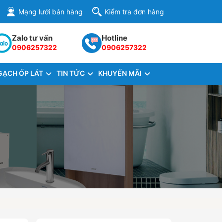
Mạng lưới bán hàng
Kiểm tra đơn hàng
Zalo tư vấn
Hotline
0906257322
0906257322
GẠCH ỐP LÁT
TIN TỨC
KHUYẾN MÃI