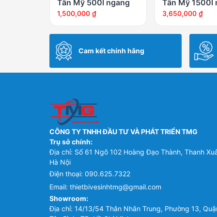
Tân Mỹ 500l ngang
Tân Mỹ 1500l
1,500,000
₫
3,650,000
₫
Cam kết chính hãng
CÔNG TY TNHH ĐẦU TƯ VÀ PHÁT TRIỂN TMG
Trụ sở chính:
Địa chỉ: Số 61 Ngõ 102 Hoàng Đạo Thành, Thanh Xu
Hà Nội
Điện thoại:
090.625.7322
Email:
thietbivesinhtmg@gmail.com
Showroom:
Địa chỉ: 14/13/54 Thân Nhân Trung, Phường 13, Quậ