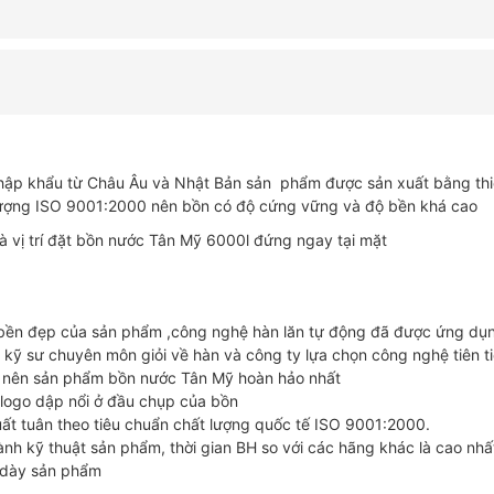
Mỹ
3500l
đứng
số
lượng
ập khẩu từ Châu Âu và Nhật Bản sản phẩm được sản xuất bằng thiế
 lượng ISO 9001:2000 nên bồn có độ cứng vững và độ bền khá cao
vị trí đặt bồn nước Tân Mỹ 6000l đứng ngay tại mặt
bền đẹp của sản phẩm ,công nghệ hàn lăn tự động đã được ứng dụ
 kỹ sư chuyên môn giỏi về hàn và công ty lựa chọn công nghệ tiên ti
ạo nên sản phẩm bồn nước Tân Mỹ hoàn hảo nhất
logo dập nổi ở đầu chụp của bồn
uất tuân theo tiêu chuẩn chất lượng quốc tế ISO 9001:2000.
nh kỹ thuật sản phẩm, thời gian BH so với các hãng khác là cao nhấ
 dày sản phẩm