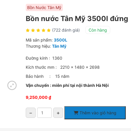
Bồn Nước Tân Mỹ
Bồn nước Tân Mỹ 3500l đứng
(722 đánh giá)
Còn hàng
Mã sản phẩm:
3500L
Thương hiệu:
Tân Mỹ
Đường kính : 1360
Kích thước mm : 2210 x 1480 x 2698
Bảo hành : 15 năm
Vận chuyển : miễn phí tại nội thành Hà Nội
9,250,000
₫
−
+
Thêm vào giỏ hàng
Bồn
nước
Tân