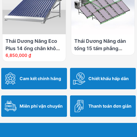
Thái Dương Năng Eco
Thái Dương Năng dàn
Plus 14 ống chân không
tổng 15 tấm phẳng
– 140 lít
6,850,000
₫
3000 lít
Cam kết chính hãng
Chiết khấu hấp dẫn
Miễn phí vận chuyển
Thanh toán đơn giản