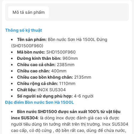
Sơn
Hà
Mô tả sản phẩm
1500L
Đứng
(SHD1500F960)
Thông số kỹ thuật
số
lượng
Tên sản phẩm:
Bồn nước Sơn Hà 1500L Đứng
(SHD1500F960)
Mã bồn nước:
SHD1500F960
Đường kính thân bồn:
960mm
Chiều cao cả chân:
2385mm
Chiều cao chân:
400mm
Chiều cao bồn không chân:
2135mm
Chiều rộng cả chân:
1110mm
Chất liệu:
INOX SUS304
Số người sử dụng phù hợp:
4-6 người
Đặc điểm Bồn nước Sơn Hà 1500L
Bồn nước SHD1500 được sản xuất 100% từ vật liệu
inox SUS304
: là dòng inox được đánh giá cao và được
người tiêu dùng tin tưởng nhất trên thị trường. Inox SUS304
cao cấp, có độ cứng , độ bền rất cao, dùng để chứa nước,