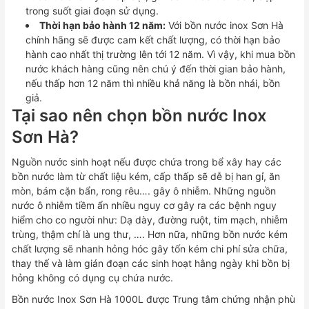
trong suốt giai đoạn sử dụng.
Thời hạn bảo hành 12 năm:
Với bồn nước inox Sơn Hà
chính hãng sẽ được cam kết chất lượng, có thời hạn bảo
hành cao nhất thị trường lên tới 12 năm. Vì vậy, khi mua bồn
nước khách hàng cũng nên chú ý đến thời gian bảo hành,
nếu thấp hơn 12 năm thì nhiều khả năng là bồn nhái, bồn
giả.
Tại sao nên chọn bồn nước Inox
Sơn Hà?
Nguồn nước sinh hoạt nếu được chứa trong bể xây hay các
bồn nước làm từ chất liệu kém, cấp thấp sẽ dễ bị han gỉ, ăn
mòn, bám cặn bẩn, rong rêu…. gây ô nhiễm. Những nguồn
nước ô nhiễm tiềm ẩn nhiều nguy cơ gây ra các bệnh nguy
hiểm cho co người như: Dạ dày, đường ruột, tim mạch, nhiễm
trùng, thậm chí là ung thư, …. Hơn nữa, những bồn nước kém
chất lượng sẽ nhanh hỏng hóc gây tốn kém chi phí sửa chữa,
thay thế và làm gián đoạn các sinh hoạt hằng ngày khi bồn bị
hỏng không có dụng cụ chứa nước.
Bồn nước Inox Sơn Hà 1000L được Trung tâm chứng nhận phù