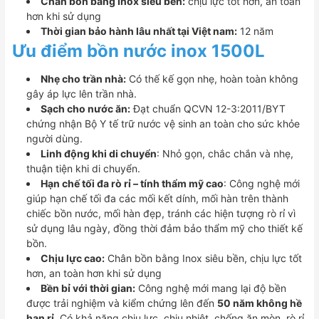
Chân bồn bằng Inox siêu bền:
chịu lực tốt hơn, an toàn
hơn khi sử dụng
Thời gian bảo hành lâu nhất tại Việt nam:
12 năm
Ưu điểm bồn nước inox 1500L
Nhẹ cho trần nhà:
Có thế kế gọn nhẹ, hoàn toàn không
gây áp lực lên trần nhà.
Sạch cho nước ăn:
Đạt chuẩn QCVN 12-3:2011/BYT
chứng nhận Bộ Y tế trữ nước vệ sinh an toàn cho sức khỏe
người dùng.
Linh động khi di chuyển
: Nhỏ gọn, chắc chắn và nhẹ,
thuận tiện khi di chuyển.
Hạn chế tối đa rò rỉ – tính thẩm mỹ cao
: Công nghệ mới
giúp hạn chế tối đa các mối kết dính, mối hàn trên thành
chiếc bồn nước, mối hàn đẹp, tránh các hiện tượng rò rỉ vì
sử dụng lâu ngày, đồng thời đảm bảo thẩm mỹ cho thiết kế
bồn.
Chịu lực cao:
Chân bồn bằng Inox siêu bền, chịu lực tốt
hơn, an toàn hơn khi sử dụng
Bền bỉ với thời gian:
Công nghệ mới mang lại độ bền
được trải nghiệm và kiểm chứng lên đến
50 năm không hề
han rỉ
. Có khả năng chịu lực, chịu nhiệt, chống ăn mòn, rò rỉ,