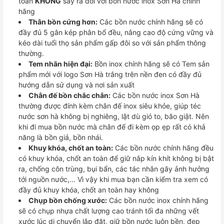
toàn
KHÔNG
sảy ra đối với bồn nước inox Sơn Hà chính
hãng
Thân bồn cứng hơn:
Các bồn nước chính hãng sẽ có
đầy đủ 5 gân kép phân bổ đều, nâng cao độ cứng vững và
kéo dài tuổi thọ sản phẩm gấp đôi so với sản phẩm thông
thường.
Tem nhãn hiện đại:
Bồn inox chính hãng sẽ có Tem sản
phẩm mới với logo Sơn Hà trắng trên nền đen có đầy đủ
hướng dẫn sử dụng và nơi sản xuất
Chân đế bồn chắc chắn:
Các bồn nước inox Sơn Hà
thường được đính kèm chân đế inox siêu khỏe, giúp téc
nước sơn hà không bị nghiêng, lật dù gió to, bão giật. Nên
khi đi mua bồn nước mà chân đế đi kèm ọp ẹp rất có khả
năng là bồn giả, bồn nhái.
Khuy khóa, chốt an toàn:
Các bồn nước chính hãng đều
có khuy khóa, chốt an toàn để giữ nắp kín khít không bị bật
ra, chống côn trùng, bụi bẩn, các tác nhân gây ảnh hưởng
tới nguồn nước,… Vì vậy khi mua bạn cần kiểm tra xem có
đầy đủ khuy khóa, chốt an toàn hay không
Chụp bồn chống xước:
Các bồn nước inox chính hãng
sẽ có chụp nhựa chất lượng cao tránh tối đa những vết
xước lúc di chuyển lắp đặt, giữ bồn nước luôn bền, đẹp