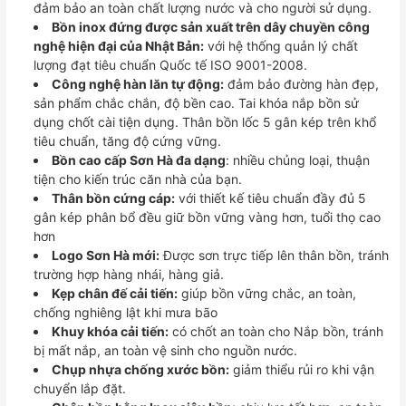
đảm bảo an toàn chất lượng nước và cho người sử dụng.
Bồn inox đứng được sản xuất trên dây chuyền công
nghệ hiện đại của Nhật Bản:
với hệ thống quản lý chất
lượng đạt tiêu chuẩn Quốc tế ISO 9001-2008.
Công nghệ hàn lăn tự động:
đảm bảo đường hàn đẹp,
sản phẩm chắc chắn, độ bền cao. Tai khóa nắp bồn sử
dụng chốt cài tiện dụng. Thân bồn lốc 5 gân kép trên khổ
tiêu chuẩn, tăng độ cứng vững.
Bồn cao cấp Sơn Hà đa dạng
: nhiều chủng loại, thuận
tiện cho kiến trúc căn nhà của bạn.
Thân bồn cứng cáp:
với thiết kế tiêu chuẩn đầy đủ 5
gân kép phân bổ đều giữ bồn vững vàng hơn, tuổi thọ cao
hơn
Logo Sơn Hà mới:
Được sơn trực tiếp lên thân bồn, tránh
trường hợp hàng nhái, hàng giả.
Kẹp chân đế cải tiến:
giúp bồn vững chắc, an toàn,
chống nghiêng lật khi mưa bão
Khuy khóa cải tiến:
có chốt an toàn cho Nắp bồn, tránh
bị mất nắp, an toàn vệ sinh cho nguồn nước.
Chụp nhựa chống xước bồn:
giảm thiểu rủi ro khi vận
chuyển lắp đặt.