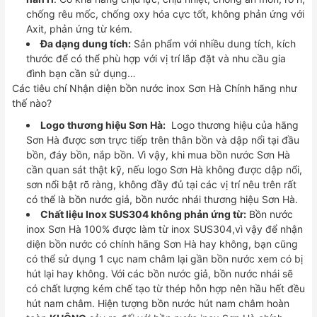
chống rêu mốc, chống oxy hóa cực tốt, không phản ứng với
Axit, phản ứng từ kém.
Đa dạng dung tích:
Sản phẩm với nhiều dung tích, kích
thước để có thể phù hợp với vị trí lắp đặt và nhu cầu gia
đình bạn cần sử dụng…
Các tiêu chí Nhận diện bồn nước inox Sơn Hà Chính hãng như
thế nào?
Logo thương hiệu Sơn Hà:
Logo thương hiệu của hãng
Sơn Hà được sơn trực tiếp trên thân bồn và dập nổi tại đầu
bồn, đáy bồn, nắp bồn. Vì vậy, khi mua bồn nước Sơn Hà
cần quan sát thật kỹ, nếu logo Sơn Hà không được dập nổi,
sơn nổi bật rõ ràng, không đầy đủ tại các vị trí nêu trên rất
có thể là bồn nước giả, bồn nước nhái thương hiệu Sơn Hà.
Chất liệu Inox SUS304 không phản ứng từ:
Bồn nước
inox Sơn Hà 100% được làm từ inox SUS304,vì vậy để nhận
diện bồn nước có chính hãng Sơn Hà hay không, bạn cũng
có thể sử dụng 1 cục nam châm lại gần bồn nước xem có bị
hút lại hay không. Với các bồn nước giả, bồn nước nhái sẽ
có chất lượng kém chế tạo từ thép hỗn hợp nên hầu hết đều
hút nam châm. Hiện tượng bồn nước hút nam châm hoàn