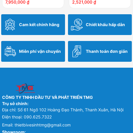
7,950,000
₫
2,521,000
₫
Cam kết chính hãng
Chiết khấu hấp dẫn
Miễn phí vận chuyển
Thanh toán đơn giản
CÔNG TY TNHH ĐẦU TƯ VÀ PHÁT TRIỂN TMG
Trụ sở chính:
Địa chỉ: Số 61 Ngõ 102 Hoàng Đạo Thành, Thanh Xuân, Hà Nội
Điện thoại:
090.625.7322
Email:
thietbivesinhtmg@gmail.com
Showroom: