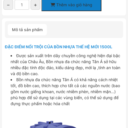
−
+
Thêm vào giỏ hàng
Bồn
nước
nhựa
tân
Mô tả sản phẩm
á
1500l
ngang
ĐẶC ĐIỂM NỔI TRỘI CỦA BỒN NHỰA THẾ HỆ MỚI 1500L
số
lượng
Được sản xuất trên dây chuyền công nghệ hiện đại bậc
nhất của Châu Âu, Bồn nhựa đa chức năng Tân Á sở hữu
nhiều đặc tính độc đáo, kiểu dáng đẹp, mới lạ ,tính an toàn
và độ bền cao.
Bồn nhựa đa chức năng Tân Á có khả năng cách nhiệt
tốt, đồ bền cao,
thích hợp cho tất cả các nguồn nước (bao
gồm nước giếng khoan, nước nhiễm phèn, nhiễm mặn…)
phù hợp để sử dụng tại các vùng biển, có thể sử dụng để
đựng thực phẩm hoặc hóa chất