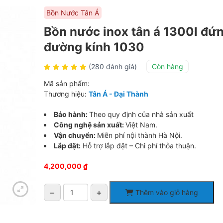
Bồn Nước Tân Á
Bồn nước inox tân á 1300l đứ
đường kính 1030
(280 đánh giá)
Còn hàng
Mã sản phẩm:
Thương hiệu:
Tân Á - Đại Thành
Bảo hành:
Theo quy định của nhà sản xuất
Công nghệ sản xuất:
Việt Nam.
Vận chuyển:
Miễn phí nội thành Hà Nội.
Lắp đặt:
Hỗ trợ lắp đặt – Chi phí thỏa thuận.
4,200,000
₫
−
+
Thêm vào giỏ hàng
Bồn
nước
inox