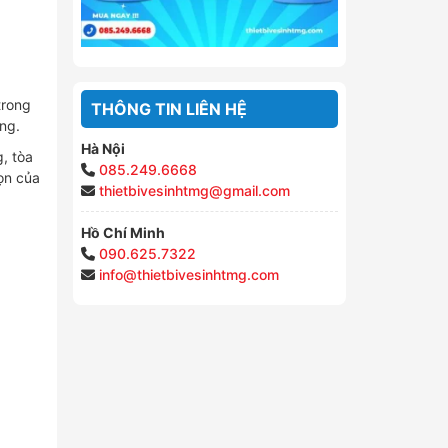
trong
THÔNG TIN LIÊN HỆ
ng.
Hà Nội
, tòa
085.249.6668
ọn của
thietbivesinhtmg@gmail.com
Hồ Chí Minh
090.625.7322
info@thietbivesinhtmg.com