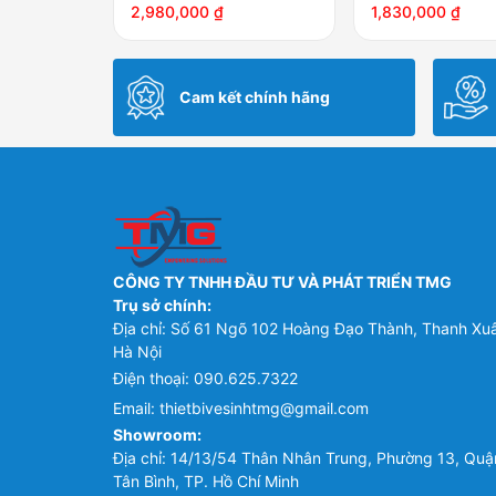
2,980,000
₫
1,830,000
₫
Cam kết chính hãng
CÔNG TY TNHH ĐẦU TƯ VÀ PHÁT TRIỂN TMG
Trụ sở chính:
Địa chỉ: Số 61 Ngõ 102 Hoàng Đạo Thành, Thanh Xu
Hà Nội
Điện thoại:
090.625.7322
Email:
thietbivesinhtmg@gmail.com
Showroom:
Địa chỉ: 14/13/54 Thân Nhân Trung, Phường 13, Quậ
Tân Bình, TP. Hồ Chí Minh