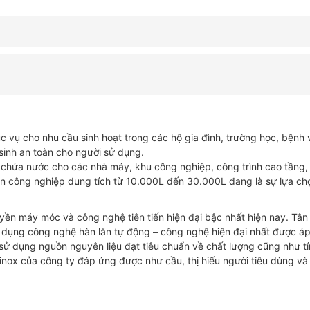
tân
á
1300l
đứng-
đường
kính
1030
số
lượng
vụ cho nhu cầu sinh hoạt trong các hộ gia đình, trường học, bệnh v
inh an toàn cho người sử dụng.
 chứa nước cho các nhà máy, khu công nghiệp, công trình cao tầng,
 công nghiệp dung tích từ 10.000L đến 30.000L đang là sự lựa ch
ền máy móc và công nghệ tiên tiến hiện đại bậc nhất hiện nay. Tân
ng dụng công nghệ hàn lăn tự động – công nghệ hiện đại nhất được á
 sử dụng nguồn nguyên liệu đạt tiêu chuẩn về chất lượng cũng như t
nox của công ty đáp ứng được như cầu, thị hiếu người tiêu dùng và