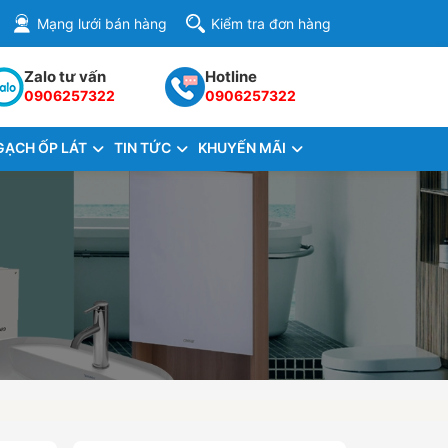
Mạng lưới bán hàng
Kiểm tra đơn hàng
Zalo tư vấn
Hotline
0906257322
0906257322
GẠCH ỐP LÁT
TIN TỨC
KHUYẾN MÃI