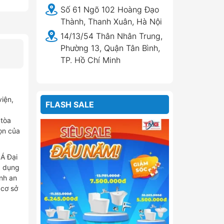
Số 61 Ngõ 102 Hoàng Đạo
Thành, Thanh Xuân, Hà Nội
14/13/54 Thân Nhân Trung,
Phường 13, Quận Tân Bình,
TP. Hồ Chí Minh
iện,
FLASH SALE
 tòa
ọn của
 Á Đại
p dụng
ính an
 cơ sở