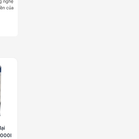
ng nghệ
bền của
đại
2000l