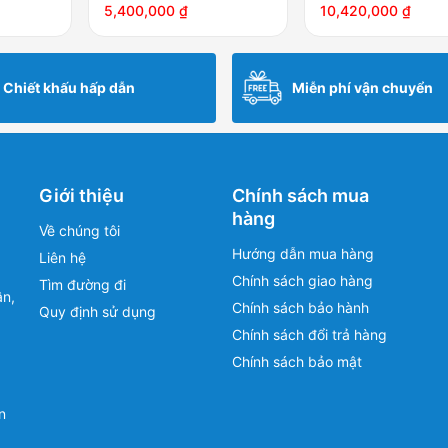
1000L
5,400,000
₫
10,420,000
₫
Chiết khấu hấp dẫn
Miễn phí vận chuyển
Giới thiệu
Chính sách mua
hàng
Về chúng tôi
Hướng dẫn mua hàng
Liên hệ
Chính sách giao hàng
Tìm đường đi
ân,
Chính sách bảo hành
Quy định sử dụng
Chính sách đổi trả hàng
Chính sách bảo mật
n