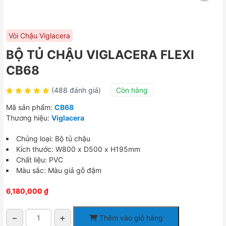
Vòi Chậu Viglacera
BỘ TỦ CHẬU VIGLACERA FLEXI
CB68
(488 đánh giá)
Còn hàng
Mã sản phẩm:
CB68
Thương hiệu:
Viglacera
Chủng loại: Bộ tủ chậu
Kích thước: W800 x D500 x H195mm
Chất liệu: PVC
Màu sắc: Màu giả gỗ đậm
6,180,000
₫
−
+
Thêm vào giỏ hàng
BỘ