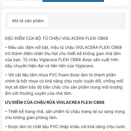
TỦ
CHẬU
VIGLACERA
Mô tả sản phẩm
FLEXI
CB68
số
ĐẶC ĐIỂM CỦA BỘ TỦ CHẬU VIGLACERA FLEXI CB68
lượng
– Màu sắc đậm nổi bật, mẫu tủ chậu VIGLACERA FLEXI CB68
trở thành điểm nhấn thu hút cho thiết kế không gian nhà tắm
của bạn. Tủ chậu Viglacera FLEXI CB68 được sản xuất trên
dây chuyền hiện đại và tiên tiến của Viglacera.
– Với vật liệu tấm nhựa PVC Foam được làm từ thành phần
chính là bột nhựa có khả năng chịu nước tuyệt đối, chống mối
mọt sẽ đảm bảo độ bền chắc cho sản phẩm trong môi trường
ẩm ướt thường xuyên của nhà tắm.
ƯU ĐIỂM CỦA CHẬU RỬA VIGLACREA FLEXI CB68
– Thiết kế trang nhã, sản phẩm tủ chậu mang lại sự sang trọng
cho không gian phòng tắm.
– Được làm từ chất liệu PVC nhập khẩu với khả năng chịu nước