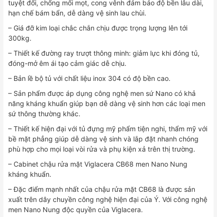
tuyệt đối, chống mối mọt, cong vênh đảm bảo độ bền lâu dài,
hạn chế bám bẩn, dễ dàng vệ sinh lau chùi.
– Giá đỡ kim loại chắc chắn chịu được trọng lượng lên tới
300kg.
– Thiết kế đường ray trượt thông minh: giảm lực khi đóng tủ,
đóng-mở êm ái tạo cảm giác dễ chịu.
– Bản lề bộ tủ với chất liệu inox 304 có độ bền cao.
– Sản phẩm được áp dụng công nghệ men sứ Nano có khả
năng kháng khuẩn giúp bạn dễ dàng vệ sinh hơn các loại men
sứ thông thường khác.
– Thiết kế hiện đại với tủ đựng mỹ phẩm tiện nghi, thẩm mỹ với
bề mặt phẳng giúp dễ dàng vệ sinh và lắp đặt nhanh chóng
phù hợp cho mọi loại vòi rửa và phụ kiện xả trên thị trường.
– Cabinet chậu rửa mặt Viglacera CB68 men Nano Nung
kháng khuẩn.
– Đặc điểm mạnh nhất của chậu rửa mặt CB68 là được sản
xuất trên dây chuyền công nghệ hiện đại của Ý. Với công nghệ
men Nano Nung độc quyền của Viglacera.