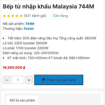
Bếp từ nhập khẩu Malaysia 744M
(621 đánh giá)
Còn hàng
Mã sản phẩm:
744M
Thương hiệu:
Faster
Tiết kiệm 30% điện năng tiêu thụ Tổng công suất: 4800W
Lò trái: 2200 booster 2600W
Lò phải: 1700 booster 2200W
Điện năng sử dụng: 220-240V/50Hz
KT mặt kính: 730x420mm KT khoét đá: 680x380mm
16,500,000
₫
−
+
Thêm vào giỏ hàng
Bếp
từ
nhập
khẩu
Mô tả sản phẩm
Malaysia