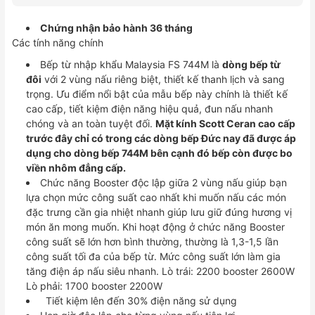
744M
số
Chứng nhận bảo hành 36 tháng
lượng
Các tính năng chính
Bếp từ nhập khẩu Malaysia FS 744M là
dòng bếp từ
đôi
với 2 vùng nấu riêng biệt, thiết kế thanh lịch và sang
trọng.
Ưu điểm nổi bật của mẫu bếp này chính là thiết kế
cao cấp, tiết kiệm điện năng hiệu quả, đun nấu nhanh
chóng và an toàn tuyệt đối.
Mặt kính Scott Ceran cao cấp
trước đây chỉ có trong các dòng bếp Đức nay đã được áp
dụng cho dòng bếp 744M bên cạnh đó bếp còn được bo
viền nhôm đẳng cấp.
Chức năng Booster độc lập giữa 2 vùng nấu giúp bạn
lựa chọn mức công suất cao nhất khi muốn nấu các món
đặc trưng cần gia nhiệt nhanh giúp lưu giữ đúng hương vị
món ăn mong muốn. Khi hoạt động ở chức năng Booster
công suất sẽ lớn hơn bình thường, thường là 1,3-1,5 lần
công suất tối đa của bếp từ. Mức công suất lớn làm gia
tăng điện áp nấu siêu nhanh.
Lò trái: 2200 booster 2600W
Lò phải: 1700 booster 2200W
Tiết kiệm lên đến 30% điện năng sử dụng