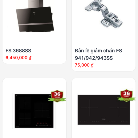
FS 3688SS
Bản lề giảm chấn FS
6,450,000
₫
941/942/943SS
75,000
₫