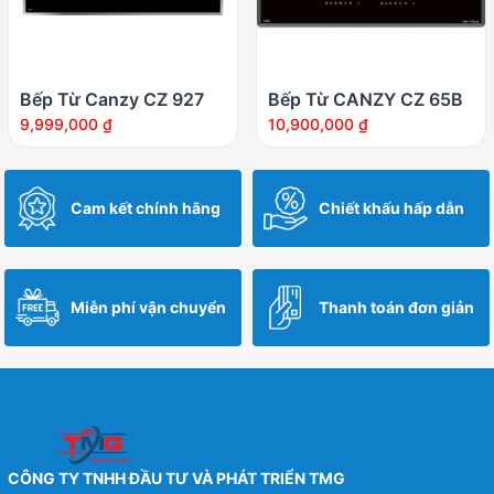
Bếp Từ Canzy CZ 927
Bếp Từ CANZY CZ 65B
9,999,000
₫
10,900,000
₫
Cam kết chính hãng
Chiết khấu hấp dẫn
Miễn phí vận chuyển
Thanh toán đơn giản
CÔNG TY TNHH ĐẦU TƯ VÀ PHÁT TRIỂN TMG