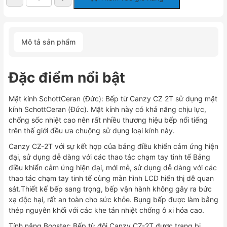
Bếp
Từ
Canzy
CZ
Mô tả sản phẩm
2T
số
lượng
Đặc điểm nổi bật
Mặt kính SchottCeran (Đức): Bếp từ Canzy CZ 2T sử dụng mặt
kính SchottCeran (Đức). Mặt kính này có khả năng chịu lực,
chống sốc nhiệt cao nên rất nhiều thương hiệu bếp nổi tiếng
trên thế giới đều ưa chuộng sử dụng loại kính này.
Canzy CZ-2T với sự kết hợp của bảng điều khiển cảm ứng hiện
đại, sử dụng dễ dàng với các thao tác chạm tay tinh tế Bảng
điều khiển cảm ứng hiện đại, mới mẻ, sử dụng dễ dàng với các
thao tác chạm tay tinh tế cùng màn hình LCD hiển thị dễ quan
sát.Thiết kế bếp sang trọng, bếp vận hành không gây ra bức
xạ độc hại, rất an toàn cho sức khỏe. Bụng bếp được làm bằng
thép nguyên khối với các khe tản nhiệt chống ô xi hóa cao.
Tính năng Booster: Bếp từ đôi Canzy CZ-2T được trang bị